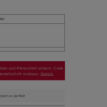
RAU
den und Preisvorteil sichern. Code
estellschritt einlösen.
Details
 passt es perfekt