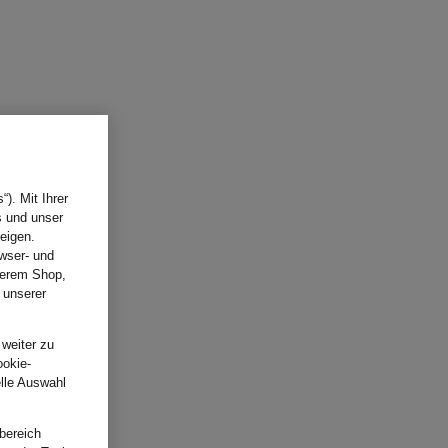
). Mit Ihrer
s und unser
eigen.
wser- und
nserem Shop,
 unserer
.
 weiter zu
ookie-
elle Auswahl
bereich