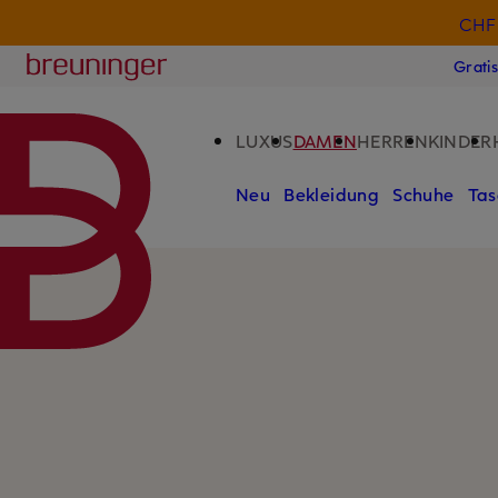
CHF 
ZUM HAUPTINHALT ÜBERSPRINGEN
ZUM SUCHFELD ÜBERSPRINGE
Breuninger
Grati
LUXUS
DAMEN
HERREN
KINDER
Neu
Bekleidung
Schuhe
Tas