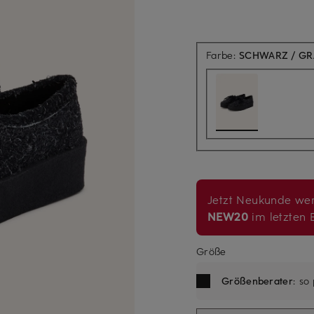
Farbe:
SCHWARZ / G
Jetzt Neukunde wer
NEW20
im letzten B
Größe
Größenberater
: so