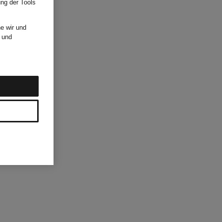
ung der Tools
e wir und
und