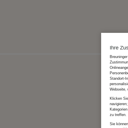
Ihre Zu
Breuninger
Zustimmung
Onlineange
Personenbe
Standort-I
personalis
Webseite, 
Klicken Si
navigieren;
Kategorien
zu treffen.
Sie können