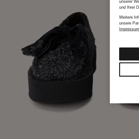
unserer We
und Ihrer 
Weitere In
unsere Par
Impressu