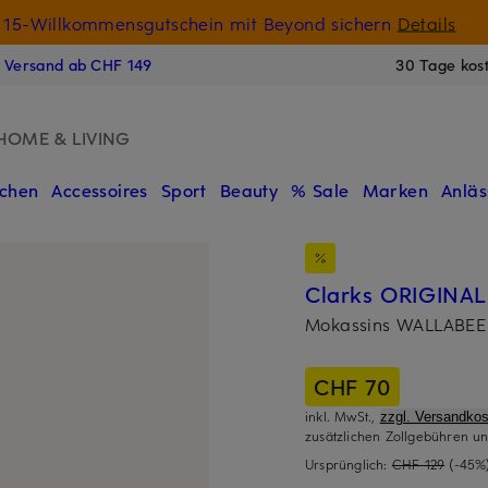
15-Willkommensgutschein mit Beyond sichern
Details
N
s Versand ab CHF 149
30 Tage kos
HOME & LIVING
chen
Accessoires
Sport
Beauty
% Sale
Marken
Anläs
Clarks ORIGINAL
Mokassins WALLABEE
CHF 70
inkl. MwSt.,
zzgl. Versandkos
zusätzlichen Zollgebühren un
Ursprünglich:
CHF 129
(-45%