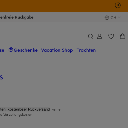
tenfreie Rückgabe
CH
se
Geschenke
Vacation Shop
Trachten
S
, keine
ten, kostenloser Rückversand
d Verzollungskosten
)