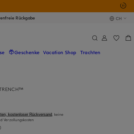
tenfreie Rückgabe
CH
se
Geschenke
Vacation Shop
Trachten
ETRENCH™
, keine
ten, kostenloser Rückversand
d Verzollungskosten
)