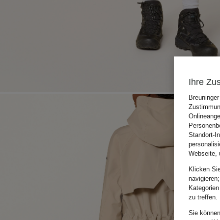
Ihre Zu
Breuninger
Zustimmung
Onlineange
Personenbe
Standort-I
personalis
Webseite, 
Klicken Si
navigieren;
Kategorien
zu treffen.
Sie können