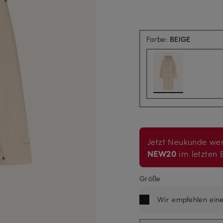
Farbe:
BEIGE
Jetzt Neukunde wer
NEW20
im letzten B
Größe
Wir empfehlen ein