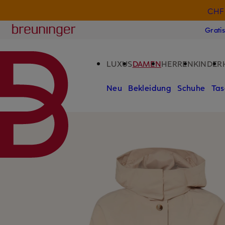
CHF 
ZUM HAUPTINHALT ÜBERSPRINGEN
ZUM SUCHFELD ÜBERSPRINGE
Breuninger
Grati
LUXUS
DAMEN
HERREN
KINDER
Neu
Bekleidung
Schuhe
Tas