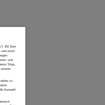
). Mit Ihrer
s und unser
eigen.
wser- und
nserem Shop,
 unserer
.
 weiter zu
ookie-
elle Auswahl
bereich