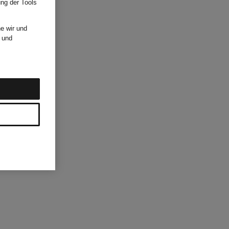
ung der Tools
e wir und
und