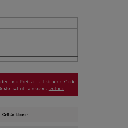
den und Preisvorteil sichern. Code
estellschritt einlösen.
Details
e
Größe kleiner
.