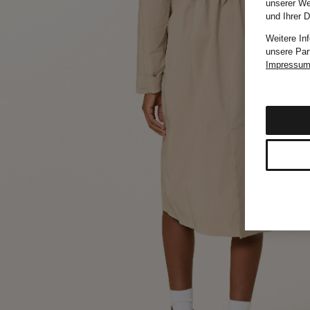
unserer We
und Ihrer 
Weitere In
unsere Par
Impressu