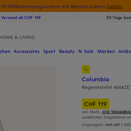
15-Willkommensgutschein mit Beyond sichern
Details
N
s Versand ab CHF 149
30 Tage kos
HOME & LIVING
chen
Accessoires
Sport
Beauty
% Sale
Marken
Anläs
Columbia
Regenmantel AMAZ
CHF 119
inkl. MwSt.,
zzgl. Versandkos
zusätzlichen Zollgebühren un
Ursprünglich:
CHF 239
(-50%