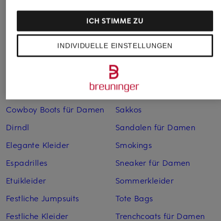
Anzüge für Herren
Lederjacken für Damen
Bademäntel für Herren
Lederjacken für Herren
ICH STIMME ZU
Bikinis für Damen
Leinenhosen für Herren
INDIVIDUELLE EINSTELLUNGEN
Boleros für Damen
Leinenkleider
Brautschuhe
Maxikleider
Cocktailkleider
Regenmäntel für Damen
Cowboy Boots für Damen
Sakkos
Dirndl
Sandalen für Damen
Elegante Kleider
Smokings
Espadrilles
Sneaker für Damen
Etuikleider
Sommerkleider
Festliche Jumpsuits
Tote Bags
Festliche Kleider
Trenchcoats für Damen