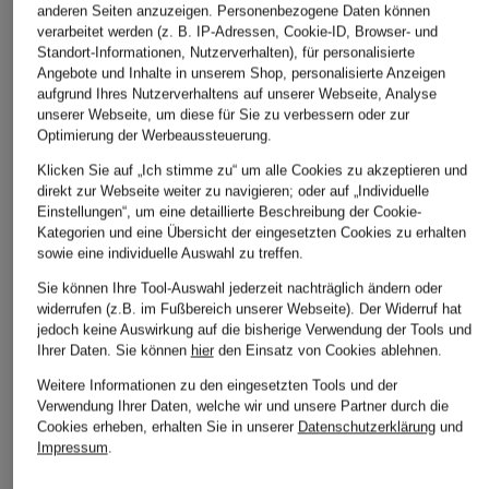
anderen Seiten anzuzeigen. Personenbezogene Daten können
verarbeitet werden (z. B. IP-Adressen, Cookie-ID, Browser- und
Standort-Informationen, Nutzerverhalten), für personalisierte
Angebote und Inhalte in unserem Shop, personalisierte Anzeigen
about:blank
WOODBIRD
NOWADAYS
aufgrund Ihres Nutzerverhaltens auf unserer Webseite, Analyse
Oversized-Shirt
T-Shirt WBBAINE
T-Shirt
unserer Webseite, um diese für Sie zu verbessern oder zur
OCTO
Optimierung der Werbeaussteuerung.
CHF 109
CHF 40
CHF 70
Klicken Sie auf „Ich stimme zu“ um alle Cookies zu akzeptieren und
Ursprünglich:
CHF 50
direkt zur Webseite weiter zu navigieren; oder auf „Individuelle
Einstellungen“, um eine detaillierte Beschreibung der Cookie-
Kategorien und eine Übersicht der eingesetzten Cookies zu erhalten
sowie eine individuelle Auswahl zu treffen.
Sie können Ihre Tool-Auswahl jederzeit nachträglich ändern oder
widerrufen (z.B. im Fußbereich unserer Webseite). Der Widerruf hat
jedoch keine Auswirkung auf die bisherige Verwendung der Tools und
Ihrer Daten.
Sie können
hier
den Einsatz von Cookies ablehnen.
Weitere Informationen zu den eingesetzten Tools und der
Weitere Kategorien
Verwendung Ihrer Daten, welche wir und unsere Partner durch die
Cookies erheben, erhalten Sie in unserer
Datenschutzerklärung
und
Impressum
.
Abendkleider
Kleider