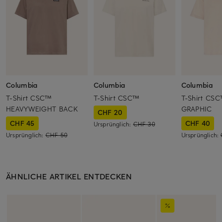
Columbia
Columbia
Columbia
T-Shirt CSC™
T-Shirt CSC™
T-Shirt CS
HEAVYWEIGHT BACK
GRAPHIC
CHF 20
CHF 45
CHF 40
Ursprünglich:
CHF 30
Ursprünglich:
CHF 50
Ursprünglich:
ÄHNLICHE ARTIKEL ENTDECKEN