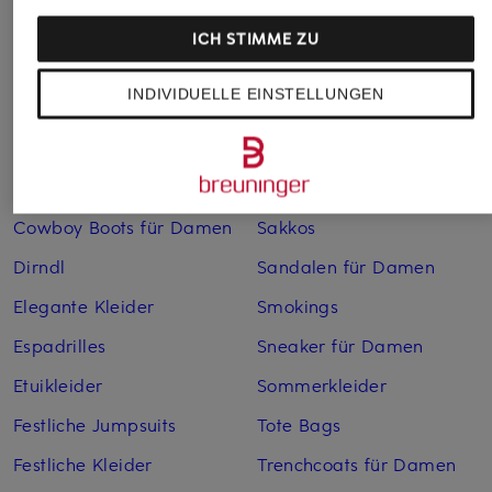
Bademäntel für Herren
Lederjacken für Herren
ICH STIMME ZU
Bikinis für Damen
Leinenhosen für Herren
INDIVIDUELLE EINSTELLUNGEN
Boleros für Damen
Leinenkleider
Brautschuhe
Maxikleider
Cocktailkleider
Regenmäntel für Damen
Cowboy Boots für Damen
Sakkos
Dirndl
Sandalen für Damen
Elegante Kleider
Smokings
Espadrilles
Sneaker für Damen
Etuikleider
Sommerkleider
Festliche Jumpsuits
Tote Bags
Festliche Kleider
Trenchcoats für Damen