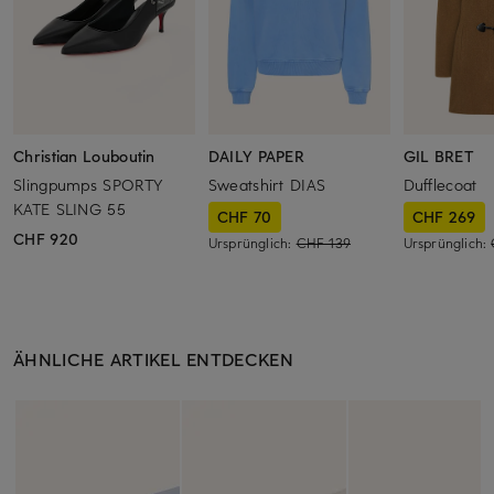
Christian Louboutin
DAILY PAPER
GIL BRET
Slingpumps SPORTY
Sweatshirt DIAS
Dufflecoat
KATE SLING 55
CHF 70
CHF 269
CHF 920
Ursprünglich:
CHF 139
Ursprünglich:
ÄHNLICHE ARTIKEL ENTDECKEN