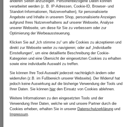
anderen Seiten anzuzeigen. Personenbezogene Daten können
verarbeitet werden (z. B. IP-Adressen, Cookie-ID, Browser- und
ARMEDANGELS
TOMMY HILFIGER
REPRESENT
Standort-Informationen, Nutzerverhalten), für personalisierte
Angebote und Inhalte in unserem Shop, personalisierte Anzeigen
Sweatshirt BAARO
Sweatshirt
Hoodie MICRO
aufgrund Ihres Nutzerverhaltens auf unserer Webseite, Analyse
LOOP
OWNERS CLUB
unserer Webseite, um diese für Sie zu verbessern oder zur
CHF 129
Optimierung der Werbeaussteuerung.
CHF 100
CHF 199
Klicken Sie auf „Ich stimme zu“ um alle Cookies zu akzeptieren und
direkt zur Webseite weiter zu navigieren; oder auf „Individuelle
Einstellungen“, um eine detaillierte Beschreibung der Cookie-
Kategorien und eine Übersicht der eingesetzten Cookies zu erhalten
sowie eine individuelle Auswahl zu treffen.
Sie können Ihre Tool-Auswahl jederzeit nachträglich ändern oder
widerrufen (z.B. im Fußbereich unserer Webseite). Der Widerruf hat
jedoch keine Auswirkung auf die bisherige Verwendung der Tools und
Ihrer Daten.
Sie können
hier
den Einsatz von Cookies ablehnen.
Weitere Informationen zu den eingesetzten Tools und der
Weitere Kategorien
Verwendung Ihrer Daten, welche wir und unsere Partner durch die
Cookies erheben, erhalten Sie in unserer
Datenschutzerklärung
und
Abendkleider
Kleider
Impressum
.
Anzüge für Herren
Lederjacken für Damen