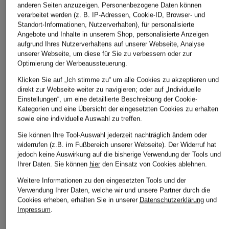
anderen Seiten anzuzeigen. Personenbezogene Daten können
verarbeitet werden (z. B. IP-Adressen, Cookie-ID, Browser- und
DAILY PAPER
NN.07
SCOTCH & SODA
Standort-Informationen, Nutzerverhalten), für personalisierte
Angebote und Inhalte in unserem Shop, personalisierte Anzeigen
T-Shirt
T-Shirt JETT
T-Shirt
aufgrund Ihres Nutzerverhaltens auf unserer Webseite, Analyse
unserer Webseite, um diese für Sie zu verbessern oder zur
CHF 75
CHF 60
CHF 70
Optimierung der Werbeaussteuerung.
Ursprünglich:
CHF 95
Klicken Sie auf „Ich stimme zu“ um alle Cookies zu akzeptieren und
direkt zur Webseite weiter zu navigieren; oder auf „Individuelle
Einstellungen“, um eine detaillierte Beschreibung der Cookie-
Kategorien und eine Übersicht der eingesetzten Cookies zu erhalten
sowie eine individuelle Auswahl zu treffen.
Sie können Ihre Tool-Auswahl jederzeit nachträglich ändern oder
widerrufen (z.B. im Fußbereich unserer Webseite). Der Widerruf hat
jedoch keine Auswirkung auf die bisherige Verwendung der Tools und
Ihrer Daten.
Sie können
hier
den Einsatz von Cookies ablehnen.
Weitere Informationen zu den eingesetzten Tools und der
Weitere Kategorien
Verwendung Ihrer Daten, welche wir und unsere Partner durch die
Cookies erheben, erhalten Sie in unserer
Datenschutzerklärung
und
Impressum
.
Abendkleider
Kleider