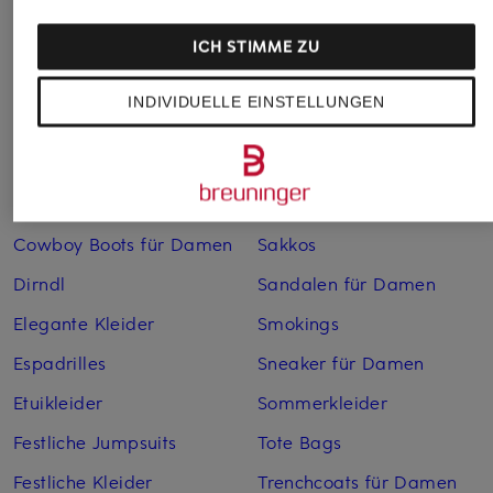
Anzüge für Herren
Lederjacken für Damen
Bademäntel für Herren
Lederjacken für Herren
ICH STIMME ZU
Bikinis für Damen
Leinenhosen für Herren
INDIVIDUELLE EINSTELLUNGEN
Boleros für Damen
Leinenkleider
Brautschuhe
Maxikleider
Cocktailkleider
Regenmäntel für Damen
Cowboy Boots für Damen
Sakkos
Dirndl
Sandalen für Damen
Elegante Kleider
Smokings
Espadrilles
Sneaker für Damen
Etuikleider
Sommerkleider
Festliche Jumpsuits
Tote Bags
Festliche Kleider
Trenchcoats für Damen