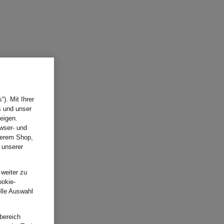
). Mit Ihrer
s und unser
eigen.
wser- und
nserem Shop,
 unserer
.
 weiter zu
ookie-
elle Auswahl
bereich