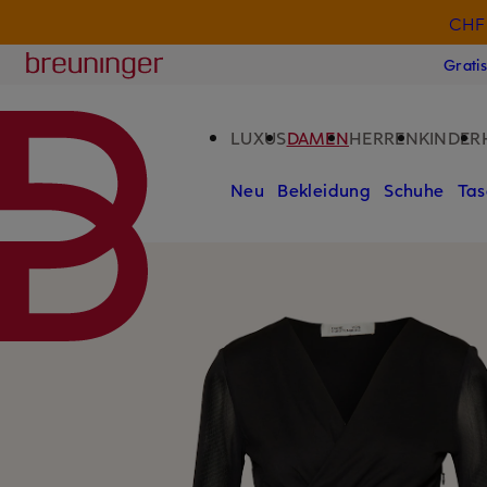
CHF 
ZUM HAUPTINHALT ÜBERSPRINGEN
ZUM SUCHFELD ÜBERSPRINGE
Breuninger
Grati
LUXUS
DAMEN
HERREN
KINDER
Neu
Bekleidung
Schuhe
Tas