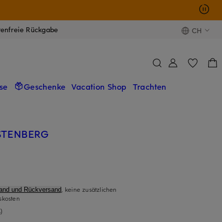
tenfreie Rückgabe
CH
se
Geschenke
Vacation Shop
Trachten
STENBERG
, keine zusätzlichen
sand und Rückversand
skosten
)