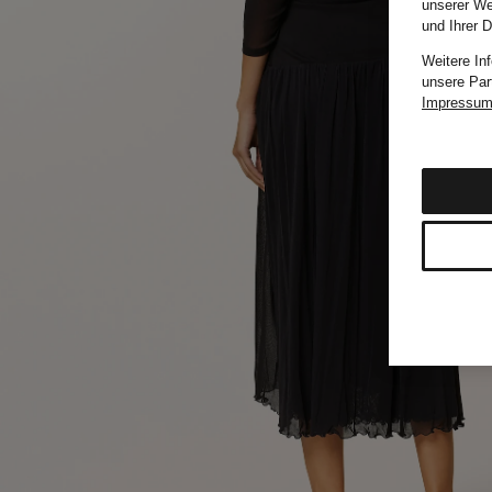
unserer We
und Ihrer 
Weitere In
unsere Par
Impressu