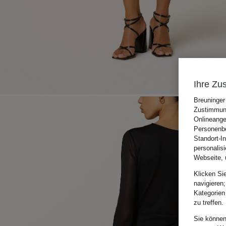
Ihre Zu
Breuninger
Zustimmung
Onlineange
Personenbe
Standort-I
personalis
Webseite, 
Klicken Si
navigieren;
Kategorien
zu treffen.
Sie können