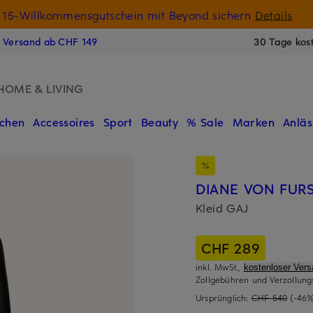
15-Willkommensgutschein mit Beyond sichern
Details
N
s Versand ab CHF 149
30 Tage kos
HOME & LIVING
chen
Accessoires
Sport
Beauty
% Sale
Marken
Anläs
DIANE VON FUR
Kleid GAJ
CHF 289
inkl. MwSt.,
kostenloser Ver
Zollgebühren und Verzollung
Ursprünglich:
CHF 540
(-46%