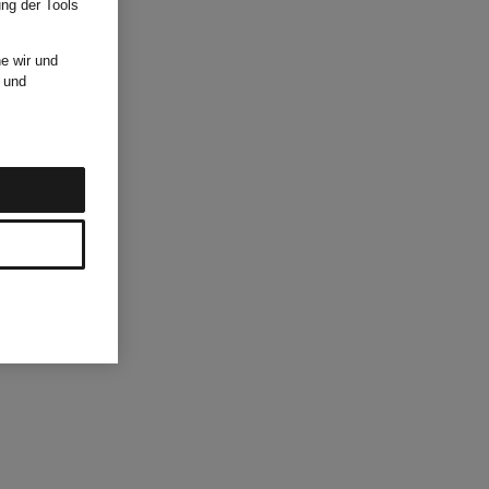
ung der Tools
e wir und
und