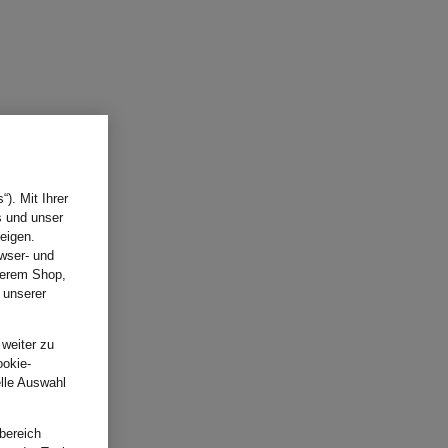
). Mit Ihrer
s und unser
eigen.
wser- und
nserem Shop,
 unserer
.
 weiter zu
ookie-
elle Auswahl
bereich