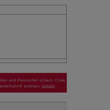
den und Preisvorteil sichern. Code
estellschritt einlösen.
Details