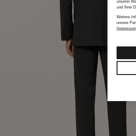
unserer We
und Ihrer 
Weitere In
unsere Par
Impressu