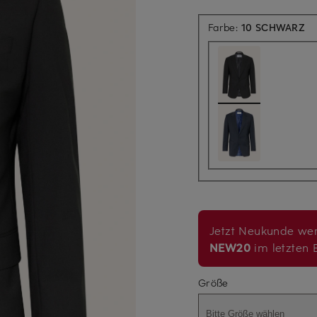
Farbe:
10 SCHWARZ
Jetzt Neukunde wer
NEW20
im letzten B
Größe
Bitte Größe wählen