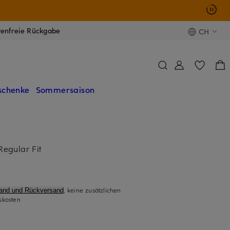
tenfreie Rückgabe
CH
schenke
Sommersaison
egular Fit
, keine zusätzlichen
sand und Rückversand
skosten