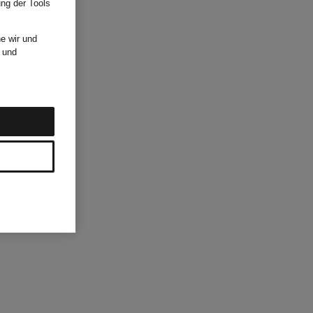
ung der Tools
e wir und
und