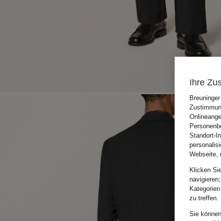
Ihre Zu
Breuninger
Zustimmung
Onlineange
Personenbe
Standort-I
personalis
Webseite, 
Klicken Si
navigieren;
Kategorien
zu treffen.
Sie können