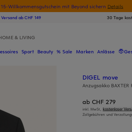
15-Willkommensgutschein mit Beyond sichern
Details
N
s Versand ab CHF 149
30 Tage kos
HOME & LIVING
essoires
Sport
Beauty
% Sale
Marken
Anlässe
Ge
DIGEL move
Anzugsakko BAXTER R
ab CHF 279
inkl. MwSt.,
kostenloser Ver
Zollgebühren und Verzollung