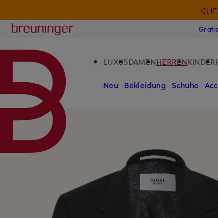
CHF 
ZUM HAUPTINHALT ÜBERSPRINGEN
ZUM SUCHFELD ÜBERSPRINGE
Breuninger
Grati
LUXUS
DAMEN
HERREN
KINDER
Neu
Bekleidung
Schuhe
Acc