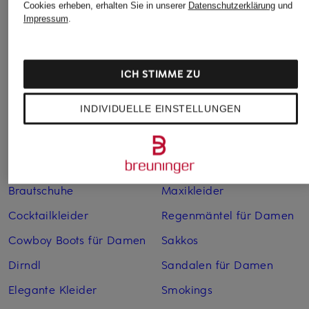
Cookies erheben, erhalten Sie in unserer
Datenschutzerklärung
und
Impressum
.
Weitere Kategorien
Abendkleider
Kleider
ICH STIMME ZU
Anzüge für Herren
Lederjacken für Damen
INDIVIDUELLE EINSTELLUNGEN
Bademäntel für Herren
Lederjacken für Herren
Bikinis für Damen
Leinenhosen für Herren
Boleros für Damen
Leinenkleider
Brautschuhe
Maxikleider
Cocktailkleider
Regenmäntel für Damen
Cowboy Boots für Damen
Sakkos
Dirndl
Sandalen für Damen
Elegante Kleider
Smokings