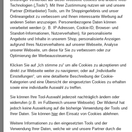
Technologien („Tools“). Mit Ihrer Zustimmung nutzen wir und unsere
Partner (Drittanbieter) Tools, um Ihr Shoppingerlebnis und unser
Onlineangebot zu verbessern und Ihnen interessante Werbung auf
anderen Seiten anzuzeigen. Personenbezogene Daten können
verarbeitet werden (z. B. IP-Adressen, Cookie-ID, Browser- und
Standort-Informationen, Nutzerverhalten), für personalisierte
Angebote und Inhalte in unserem Shop, personalisierte Anzeigen
REISS
CLOSED
PEGADOR
aufgrund Ihres Nutzerverhaltens auf unserer Webseite, Analyse
unserer Webseite, um diese für Sie zu verbessern oder zur
Resorthemd ECLIPSE
Kurzarm-Hemd
Resorthemd LIBCO
Optimierung der Werbeaussteuerung.
Relexed Fit
Comfort Fit
Comfort Fit
Klicken Sie auf „Ich stimme zu“ um alle Cookies zu akzeptieren und
CHF 55
CHF 149
CHF 35
direkt zur Webseite weiter zu navigieren; oder auf „Individuelle
Einstellungen“, um eine detaillierte Beschreibung der Cookie-
Ursprünglich:
CHF 109
Ursprünglich:
CHF 180
Ursprünglich:
CHF 65
Kategorien und eine Übersicht der eingesetzten Cookies zu erhalten
sowie eine individuelle Auswahl zu treffen.
Sie können Ihre Tool-Auswahl jederzeit nachträglich ändern oder
widerrufen (z.B. im Fußbereich unserer Webseite). Der Widerruf hat
jedoch keine Auswirkung auf die bisherige Verwendung der Tools und
Ihrer Daten.
Sie können
hier
den Einsatz von Cookies ablehnen.
Weitere Informationen zu den eingesetzten Tools und der
Verwendung Ihrer Daten, welche wir und unsere Partner durch die