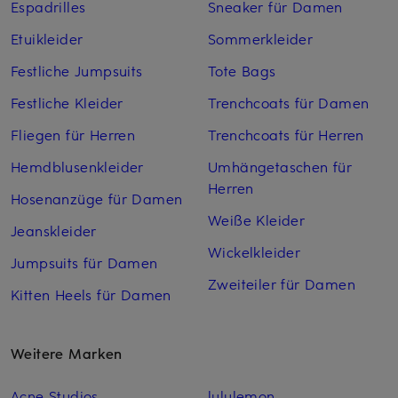
Espadrilles
Sneaker für Damen
Etuikleider
Sommerkleider
Festliche Jumpsuits
Tote Bags
Festliche Kleider
Trenchcoats für Damen
Fliegen für Herren
Trenchcoats für Herren
Hemdblusenkleider
Umhängetaschen für
Herren
Hosenanzüge für Damen
Weiße Kleider
Jeanskleider
Wickelkleider
Jumpsuits für Damen
Zweiteiler für Damen
Kitten Heels für Damen
Weitere Marken
Acne Studios
lululemon