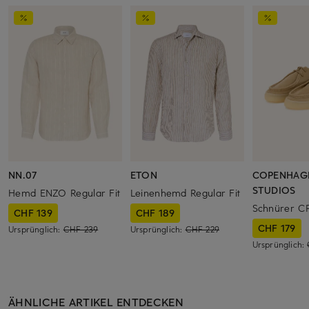
NN.07
ETON
COPENHAG
STUDIOS
Hemd ENZO Regular Fit
Leinenhemd Regular Fit
Schnürer C
CHF 139
CHF 189
CHF 179
Ursprünglich:
CHF 239
Ursprünglich:
CHF 229
Ursprünglich:
ÄHNLICHE ARTIKEL ENTDECKEN