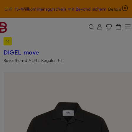
CHF 15-Willkommensgutschein mit Beyond sichern
Details
ZUM HAUPTINHALT ÜBERSPRINGEN
ZUM SUCHFELD ÜBERSPRINGE
DIGEL move
Resorthemd ALFIE Regular Fit