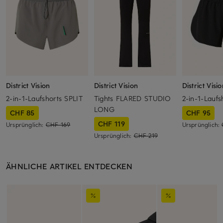
District Vision
District Vision
District Visi
2-in-1-Laufshorts SPLIT
Tights FLARED STUDIO
2-in-1-Laufs
LONG
CHF 85
CHF 95
CHF 119
Ursprünglich:
CHF 169
Ursprünglich:
Ursprünglich:
CHF 219
ÄHNLICHE ARTIKEL ENTDECKEN