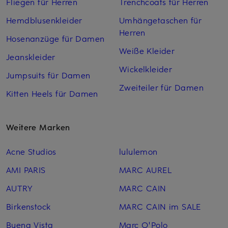
Fliegen für Herren
Trenchcoats für Herren
Hemdblusenkleider
Umhängetaschen für
Herren
Hosenanzüge für Damen
Weiße Kleider
Jeanskleider
Wickelkleider
Jumpsuits für Damen
Zweiteiler für Damen
Kitten Heels für Damen
Weitere Marken
Acne Studios
lululemon
AMI PARIS
MARC AUREL
AUTRY
MARC CAIN
Birkenstock
MARC CAIN im SALE
Buena Vista
Marc O'Polo