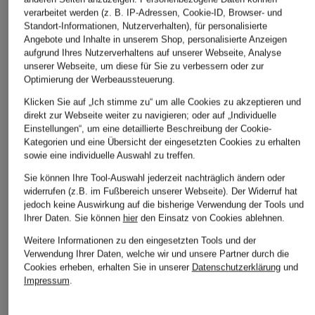
verarbeitet werden (z. B. IP-Adressen, Cookie-ID, Browser- und
Standort-Informationen, Nutzerverhalten), für personalisierte
lululemon
Nike
GOLDBERGH
Angebote und Inhalte in unserem Shop, personalisierte Anzeigen
aufgrund Ihres Nutzerverhaltens auf unserer Webseite, Analyse
Trainingsjacke
Softshell-Laufjacke
Midlayer-Jacke GI
unserer Webseite, um diese für Sie zu verbessern oder zur
DEFINE CROPPED
SWIFT
CHF 209
Optimierung der Werbeaussteuerung.
CHF 149
CHF 109
Ursprünglich:
CHF 289
Klicken Sie auf „Ich stimme zu“ um alle Cookies zu akzeptieren und
Ursprünglich:
CHF 169
direkt zur Webseite weiter zu navigieren; oder auf „Individuelle
Einstellungen“, um eine detaillierte Beschreibung der Cookie-
Kategorien und eine Übersicht der eingesetzten Cookies zu erhalten
sowie eine individuelle Auswahl zu treffen.
Sie können Ihre Tool-Auswahl jederzeit nachträglich ändern oder
widerrufen (z.B. im Fußbereich unserer Webseite). Der Widerruf hat
jedoch keine Auswirkung auf die bisherige Verwendung der Tools und
Ihrer Daten.
Sie können
hier
den Einsatz von Cookies ablehnen.
Weitere Informationen zu den eingesetzten Tools und der
Weitere Kategorien
Verwendung Ihrer Daten, welche wir und unsere Partner durch die
Cookies erheben, erhalten Sie in unserer
Datenschutzerklärung
und
Abendkleider
Kleider
Impressum
.
Anzüge für Herren
Lederjacken für Damen