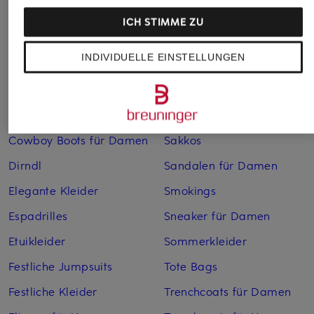
Bademäntel für Herren
Lederjacken für Herren
ICH STIMME ZU
Bikinis für Damen
Leinenhosen für Herren
INDIVIDUELLE EINSTELLUNGEN
Boleros für Damen
Leinenkleider
Brautschuhe
Maxikleider
Cocktailkleider
Regenmäntel für Damen
Cowboy Boots für Damen
Sakkos
Dirndl
Sandalen für Damen
Elegante Kleider
Smokings
Espadrilles
Sneaker für Damen
Etuikleider
Sommerkleider
Festliche Jumpsuits
Tote Bags
Festliche Kleider
Trenchcoats für Damen