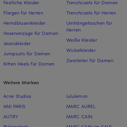
Festliche Kleider
Trenchcoats für Damen
Fliegen für Herren
Trenchcoats für Herren
Hemdblusenkleider
Umhängetaschen für
Herren
Hosenanzüge für Damen
Weiße Kleider
Jeanskleider
Wickelkleider
Jumpsuits für Damen
Zweiteiler für Damen
Kitten Heels für Damen
Weitere Marken
Acne Studios
lululemon
AMI PARIS
MARC AUREL
AUTRY
MARC CAIN
Birkenstock
MARC CAIN im SALE