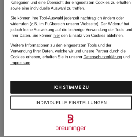
Kategorien und eine Übersicht der eingesetzten Cookies zu erhalten
sowie eine individuelle Auswahl zu treffen.
Sie können Ihre Tool-Auswahl jederzeit nachträglich ändern oder
widerrufen (z.B. im Fußbereich unserer Webseite). Der Widerruf hat
J.LINDEBERG
MAC
LUISA CERANO
jedoch keine Auswirkung auf die bisherige Verwendung der Tools und
Ihrer Daten.
Sie können
hier
den Einsatz von Cookies ablehnen.
Golfhose
7/8-Chino TURN UP
Hose
Weitere Informationen zu den eingesetzten Tools und der
CHF 159
CHF 95
CHF 269
Verwendung Ihrer Daten, welche wir und unsere Partner durch die
Ursprünglich:
CHF 139
Ursprünglich:
CHF 299
Cookies erheben, erhalten Sie in unserer
Datenschutzerklärung
und
Impressum
.
ICH STIMME ZU
INDIVIDUELLE EINSTELLUNGEN
Weitere Kategorien
Abendkleider
Kleider