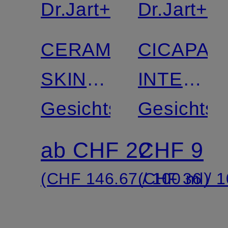
Dr.Jart+
Dr.Jart+
CERAMIDIN
CICAPAI
SKIN
INTENSI
BARRIER
Gesichtscreme
SOOTHI
Gesichts
MOISTURIZING
REPAIR
ab CHF 22
CHF 9
CREAM
SERUM
(CHF 146.67 / 100 ml)
(CHF 36 / 1
MASK