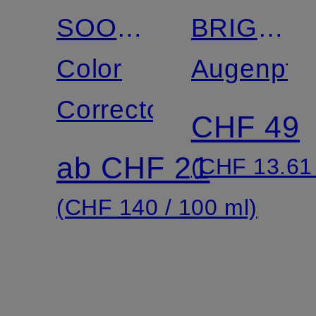
SOOTHING
BRIGHTE
COLOR
Color
EYE
Augenpfl
CORRECTING
Corrector
SERUM
CHF 49
TREATMENT
STICK
ab CHF 21
(CHF 13.61 
SPF30
(CHF 140 / 100 ml)