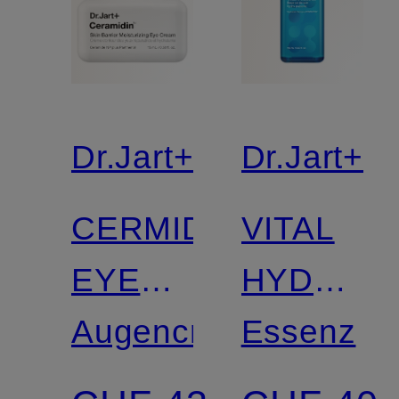
Dr.Jart+
Dr.Jart+
CERMIDIN
VITAL
EYE
HYDRA
CREAM
Augencreme
SOLUTIO
Essenz
HYDRO