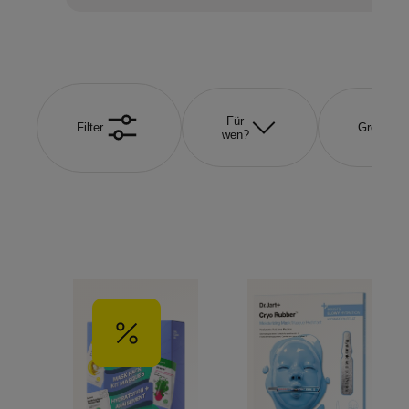
Für
Filter
Größe
wen?