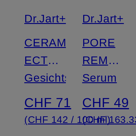
Dr.Jart+
Dr.Jart+
CERAMIDIN
PORE
ECTOIN-
REMEDY
INFUSED
Gesichtscreme
PHA
Serum
CREAM
EXFOLIA
CHF 71
CHF 49
SERUM
(CHF 142 / 100 ml)
(CHF 163.33