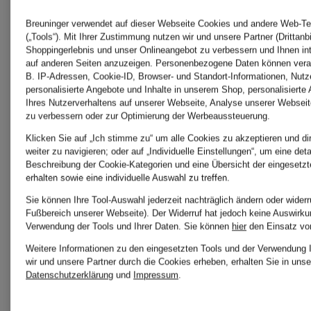
Breuninger verwendet auf dieser Webseite Cookies und andere Web-Te
(„Tools“). Mit Ihrer Zustimmung nutzen wir und unsere Partner (Drittanbi
Shoppingerlebnis und unser Onlineangebot zu verbessern und Ihnen i
auf anderen Seiten anzuzeigen. Personenbezogene Daten können verar
B. IP-Adressen, Cookie-ID, Browser- und Standort-Informationen, Nutze
personalisierte Angebote und Inhalte in unserem Shop, personalisierte
Ihres Nutzerverhaltens auf unserer Webseite, Analyse unserer Webseit
zu verbessern oder zur Optimierung der Werbeaussteuerung.
Dr.Jart+
Dr.Jart+
Klicken Sie auf „Ich stimme zu“ um alle Cookies zu akzeptieren und di
weiter zu navigieren; oder auf „Individuelle Einstellungen“, um eine detai
Beschreibung der Cookie-Kategorien und eine Übersicht der eingesetz
erhalten sowie eine individuelle Auswahl zu treffen.
HYDRATING
DEMASK
Sie können Ihre Tool-Auswahl jederzeit nachträglich ändern oder widerr
Fußbereich unserer Webseite). Der Widerruf hat jedoch keine Auswirkun
LIP
PORECT
Verwendung der Tools und Ihrer Daten.
Sie können
hier
den Einsatz vo
Weitere Informationen zu den eingesetzten Tools und der Verwendung 
MASK
Lippenmaske
SOLUTIO
Gesichts
wir und unsere Partner durch die Cookies erheben, erhalten Sie in unse
Datenschutzerklärung
und
Impressum
.
BUBBLE