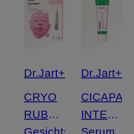
Dr.Jart+
Dr.Jart+
CRYO
CICAPAI
RUBBER
INTENSI
FIRMING
Gesichtsmaske
SOOTHI
Serum