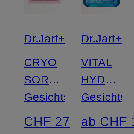
Dr.Jart+
Dr.Jart+
CRYO
VITAL
SORBET
HYDRA
ICY
Gesichtsmaske
SOLUTIO
Gesichts
FACIAL
HYDRO
CHF 27
ab CHF 
MASK
PLUMP