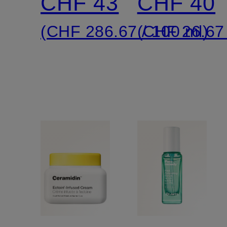
CHF 43
CHF 40
PLUMP
(CHF 286.67 / 100 ml)
(CHF 26.67 
TREATM
ESSENC