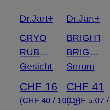
Dr.Jart+
Dr.Jart+
CRYO
BRIGHTA
RUBBER
BRIGHTE
SOOTHING
Gesichtsmaske
SERUM
Serum
MASK
AMPOUL
CHF 16
CHF 41
(CHF 40 / 100 g)
(CHF 5.07 /