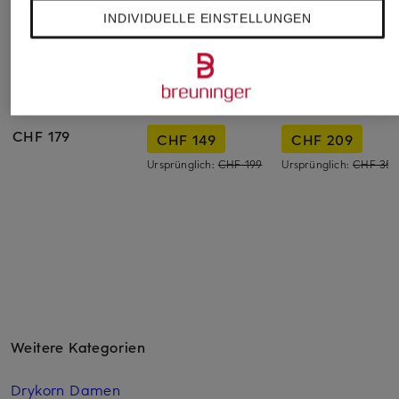
INDIVIDUELLE EINSTELLUNGEN
DRYKORN
JOOP!
RIANI
Hemdbluse FIONEL
Jeansbluse URMINA
Hemdbluse
CHF 179
CHF 149
CHF 209
Ursprünglich:
CHF 199
Ursprünglich:
CHF 359
Weitere Kategorien
Drykorn Damen