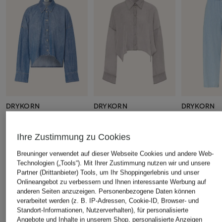
DRYKORN
DRYKORN
DRYKORN
Jeansbluse OSHIA
Hemdbluse OSHIA
Marlenehos
in Jeansopti
CHF 189
CHF 159
Ihre Zustimmung zu Cookies
CHF 179
Breuninger verwendet auf dieser Webseite Cookies und andere Web-
Technologien („Tools“). Mit Ihrer Zustimmung nutzen wir und unsere
Partner (Drittanbieter) Tools, um Ihr Shoppingerlebnis und unser
Onlineangebot zu verbessern und Ihnen interessante Werbung auf
ÄHNLICHE ARTIKEL ENTDECKEN
anderen Seiten anzuzeigen. Personenbezogene Daten können
verarbeitet werden (z. B. IP-Adressen, Cookie-ID, Browser- und
Standort-Informationen, Nutzerverhalten), für personalisierte
Angebote und Inhalte in unserem Shop, personalisierte Anzeigen