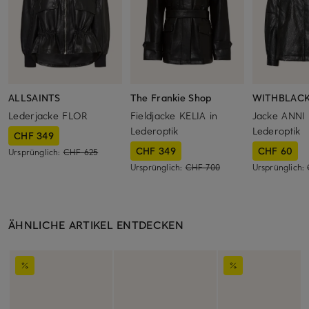
ALLSAINTS
The Frankie Shop
WITHBLAC
Lederjacke FLOR
Fieldjacke KELIA in
Jacke ANNI 
Lederoptik
Lederoptik
CHF 349
CHF 349
CHF 60
Ursprünglich:
CHF 625
Ursprünglich:
CHF 700
Ursprünglich:
ÄHNLICHE ARTIKEL ENTDECKEN