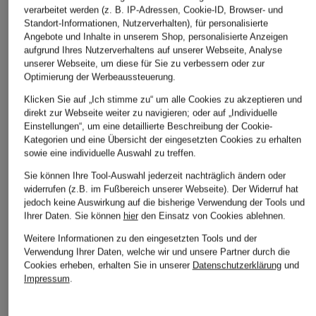
verarbeitet werden (z. B. IP-Adressen, Cookie-ID, Browser- und
Standort-Informationen, Nutzerverhalten), für personalisierte
WITHBLACK
ELIAS RUMELIS
ALLSAINTS
Angebote und Inhalte in unserem Shop, personalisierte Anzeigen
Jacke ANNI in
Blouson REVERIE in
Lederjacke BILLIE
aufgrund Ihres Nutzerverhaltens auf unserer Webseite, Analyse
unserer Webseite, um diese für Sie zu verbessern oder zur
Lederoptik
Lederoptik
CHF 239
Optimierung der Werbeaussteuerung.
CHF 229
CHF 60
Ursprünglich:
CHF 599
Klicken Sie auf „Ich stimme zu“ um alle Cookies zu akzeptieren und
Ursprünglich:
CHF 119
direkt zur Webseite weiter zu navigieren; oder auf „Individuelle
Einstellungen“, um eine detaillierte Beschreibung der Cookie-
Kategorien und eine Übersicht der eingesetzten Cookies zu erhalten
sowie eine individuelle Auswahl zu treffen.
Sie können Ihre Tool-Auswahl jederzeit nachträglich ändern oder
widerrufen (z.B. im Fußbereich unserer Webseite). Der Widerruf hat
jedoch keine Auswirkung auf die bisherige Verwendung der Tools und
Ihrer Daten.
Sie können
hier
den Einsatz von Cookies ablehnen.
Weitere Kategorien
Weitere Informationen zu den eingesetzten Tools und der
Verwendung Ihrer Daten, welche wir und unsere Partner durch die
Cookies erheben, erhalten Sie in unserer
Datenschutzerklärung
und
Abendkleider
Kleider
Impressum
.
Anzüge für Herren
Lederjacken für Damen