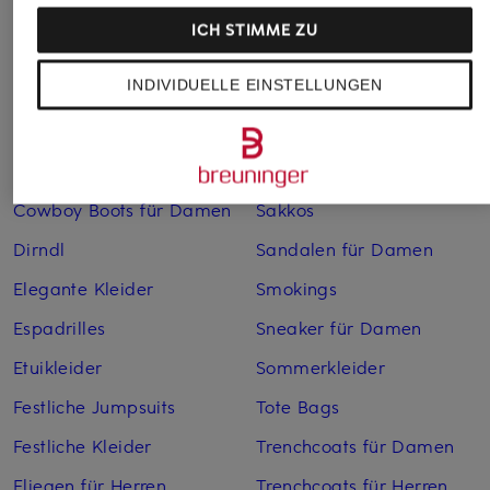
Bademäntel für Herren
Lederjacken für Herren
ICH STIMME ZU
Bikinis für Damen
Leinenhosen für Herren
INDIVIDUELLE EINSTELLUNGEN
Boleros für Damen
Leinenkleider
Brautschuhe
Maxikleider
Cocktailkleider
Regenmäntel für Damen
Cowboy Boots für Damen
Sakkos
Dirndl
Sandalen für Damen
Elegante Kleider
Smokings
Espadrilles
Sneaker für Damen
Etuikleider
Sommerkleider
Festliche Jumpsuits
Tote Bags
Festliche Kleider
Trenchcoats für Damen
Fliegen für Herren
Trenchcoats für Herren