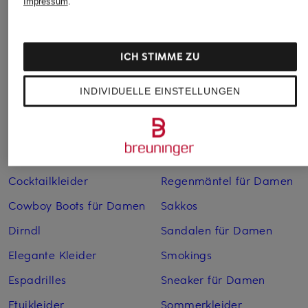
Impressum
.
Abendkleider
Kleider
Anzüge für Herren
Lederjacken für Damen
ICH STIMME ZU
Bademäntel für Herren
Lederjacken für Herren
INDIVIDUELLE EINSTELLUNGEN
Bikinis für Damen
Leinenhosen für Herren
Boleros für Damen
Leinenkleider
Brautschuhe
Maxikleider
Cocktailkleider
Regenmäntel für Damen
Cowboy Boots für Damen
Sakkos
Dirndl
Sandalen für Damen
Elegante Kleider
Smokings
Espadrilles
Sneaker für Damen
Etuikleider
Sommerkleider