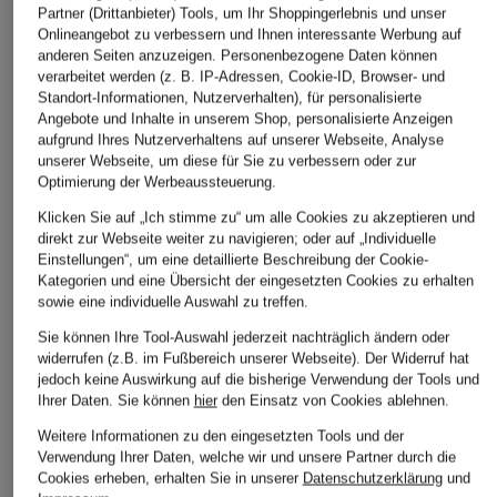
Partner (Drittanbieter) Tools, um Ihr Shoppingerlebnis und unser
Onlineangebot zu verbessern und Ihnen interessante Werbung auf
anderen Seiten anzuzeigen. Personenbezogene Daten können
verarbeitet werden (z. B. IP-Adressen, Cookie-ID, Browser- und
Standort-Informationen, Nutzerverhalten), für personalisierte
Angebote und Inhalte in unserem Shop, personalisierte Anzeigen
aufgrund Ihres Nutzerverhaltens auf unserer Webseite, Analyse
unserer Webseite, um diese für Sie zu verbessern oder zur
(THE MERCER) N.Y.
lilienfels
Marc O'Polo
Optimierung der Werbeaussteuerung.
Hemdbluse aus
Hemdbluse
Hemdbluse aus
Klicken Sie auf „Ich stimme zu“ um alle Cookies zu akzeptieren und
Leinen mit Lochspitze
Leinen
CHF 109
direkt zur Webseite weiter zu navigieren; oder auf „Individuelle
CHF 209
CHF 60
Einstellungen“, um eine detaillierte Beschreibung der Cookie-
Ursprünglich:
CHF 199
Kategorien und eine Übersicht der eingesetzten Cookies zu erhalten
Ursprünglich:
CHF 269
Ursprünglich:
CHF 119
sowie eine individuelle Auswahl zu treffen.
Sie können Ihre Tool-Auswahl jederzeit nachträglich ändern oder
widerrufen (z.B. im Fußbereich unserer Webseite). Der Widerruf hat
jedoch keine Auswirkung auf die bisherige Verwendung der Tools und
Ihrer Daten.
Sie können
hier
den Einsatz von Cookies ablehnen.
Weitere Informationen zu den eingesetzten Tools und der
Verwendung Ihrer Daten, welche wir und unsere Partner durch die
Cookies erheben, erhalten Sie in unserer
Datenschutzerklärung
und
Weitere Kategorien