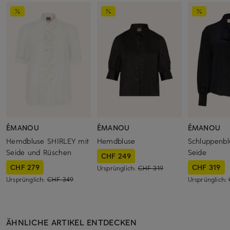
ÉMANOU
ÉMANOU
ÉMANOU
Hemdbluse SHIRLEY mit
Hemdbluse
Schluppenbl
Seide und Rüschen
Seide
CHF 249
CHF 279
CHF 319
Ursprünglich:
CHF 319
Ursprünglich:
CHF 349
Ursprünglich:
ÄHNLICHE ARTIKEL ENTDECKEN