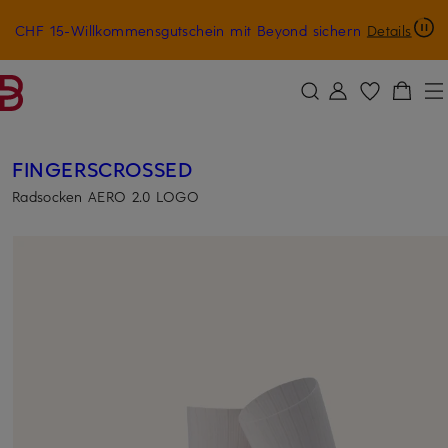
CHF 15-Willkommensgutschein mit Beyond sichern
Details
ZUM HAUPTINHALT ÜBERSPRINGEN
ZUM SUCHFELD ÜBERSPRINGE
FINGERSCROSSED
Radsocken AERO 2.0 LOGO