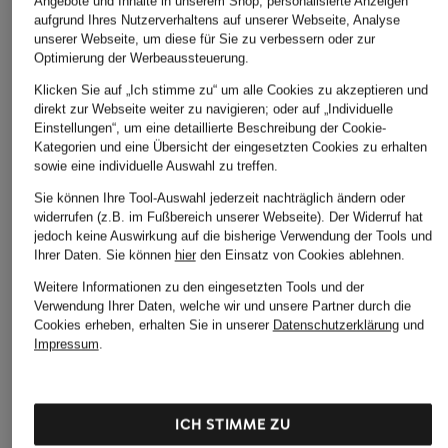
Angebote und Inhalte in unserem Shop, personalisierte Anzeigen
aufgrund Ihres Nutzerverhaltens auf unserer Webseite, Analyse
CHF 70
CHF 30
CHF 20
unserer Webseite, um diese für Sie zu verbessern oder zur
Optimierung der Werbeaussteuerung.
Ursprünglich:
CHF 25
Klicken Sie auf „Ich stimme zu“ um alle Cookies zu akzeptieren und
direkt zur Webseite weiter zu navigieren; oder auf „Individuelle
Einstellungen“, um eine detaillierte Beschreibung der Cookie-
Kategorien und eine Übersicht der eingesetzten Cookies zu erhalten
sowie eine individuelle Auswahl zu treffen.
Sie können Ihre Tool-Auswahl jederzeit nachträglich ändern oder
widerrufen (z.B. im Fußbereich unserer Webseite). Der Widerruf hat
jedoch keine Auswirkung auf die bisherige Verwendung der Tools und
Weitere Kategorien
Ihrer Daten.
Sie können
hier
den Einsatz von Cookies ablehnen.
Abendkleider
Kleider
Weitere Informationen zu den eingesetzten Tools und der
Verwendung Ihrer Daten, welche wir und unsere Partner durch die
Anzüge für Herren
Lederjacken für Damen
Cookies erheben, erhalten Sie in unserer
Datenschutzerklärung
und
Impressum
.
Bademäntel für Herren
Lederjacken für Herren
Bikinis für Damen
Leinenhosen für Herren
ICH STIMME ZU
Boleros für Damen
Leinenkleider