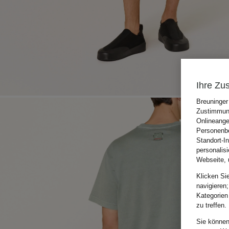
Ihre Zu
Breuninger
Zustimmung
Onlineange
Personenbe
Standort-I
personalis
Webseite, 
Klicken Si
navigieren;
Kategorien
zu treffen.
Sie können