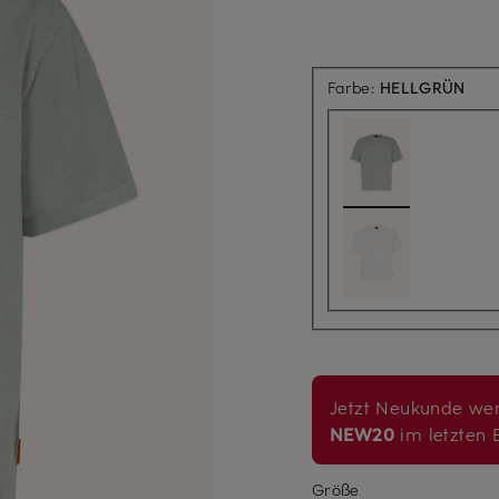
Farbe:
HELLGRÜN
Jetzt Neukunde wer
NEW20
im letzten B
Größe