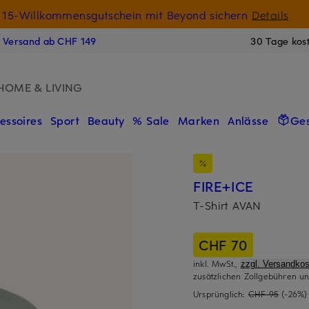
15-Willkommensgutschein mit Beyond sichern
Details
N
s Versand ab CHF 149
30 Tage kos
HOME & LIVING
essoires
Sport
Beauty
% Sale
Marken
Anlässe
Ge
FIRE+ICE
T-Shirt AVAN
CHF 70
inkl. MwSt.,
zzgl. Versandkos
zusätzlichen Zollgebühren un
Ursprünglich:
CHF 95
(-26%)