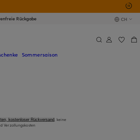
tenfreie Rückgabe
CH
schenke
Sommersaison
, keine
ten, kostenloser Rückversand
d Verzollungskosten