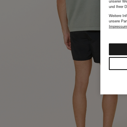
unserer We
und Ihrer 
Weitere In
unsere Par
Impressu