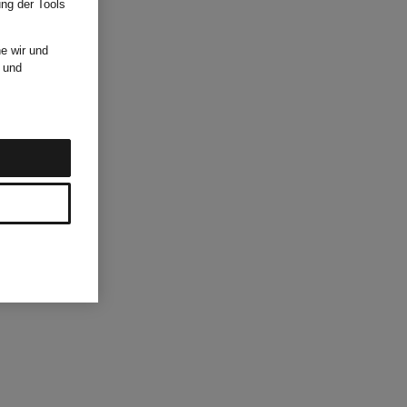
ung der Tools
e wir und
und