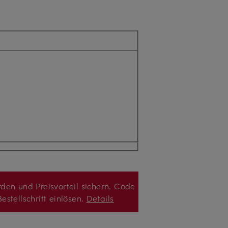
den und Preisvorteil sichern. Code
estellschritt einlösen.
Details