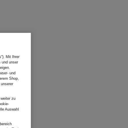
). Mit Ihrer
s und unser
eigen.
wser- und
nserem Shop,
 unserer
.
 weiter zu
ookie-
elle Auswahl
bereich