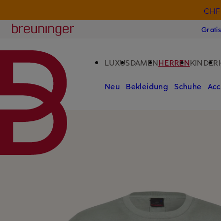
CHF 
ZUM HAUPTINHALT ÜBERSPRINGEN
ZUM SUCHFELD ÜBERSPRINGE
Breuninger
Grati
LUXUS
DAMEN
HERREN
KINDER
Neu
Bekleidung
Schuhe
Acc