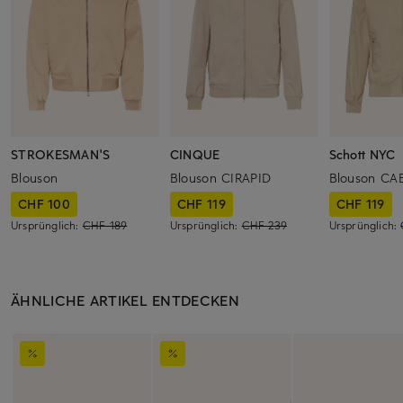
STROKESMAN'S
CINQUE
Schott NYC
Blouson
Blouson CIRAPID
Blouson CA
CHF 100
CHF 119
CHF 119
Ursprünglich:
CHF 189
Ursprünglich:
CHF 239
Ursprünglich:
ÄHNLICHE ARTIKEL ENTDECKEN