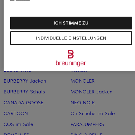
Festliche Kleider für
Zweiteiler für Damen
Damen
ICH STIMME ZU
Weitere Marken
INDIVIDUELLE EINSTELLUNGEN
AMI PARIS
MARC CAIN
AMI PARIS im Sale
Max Mara im Sale
Buena Vista
monari
BURBERRY Jacken
MONCLER
BURBERRY Schals
MONCLER Jacken
CANADA GOOSE
NEO NOIR
CARTOON
On Schuhe im Sale
COS im Sale
PARAJUMPERS
DEMELLIER
RINO & PELLE