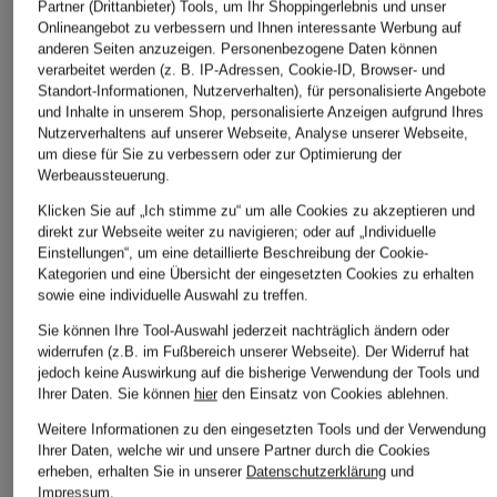
Partner (Drittanbieter) Tools, um Ihr Shoppingerlebnis und unser
Anzüge für Herren
Overshirts für Herren
Onlineangebot zu verbessern und Ihnen interessante Werbung auf
anderen Seiten anzuzeigen. Personenbezogene Daten können
Ballkleider
Seidentücher für Damen
verarbeitet werden (z. B. IP-Adressen, Cookie-ID, Browser- und
Standort-Informationen, Nutzerverhalten), für personalisierte Angebote
Black Friday 2026
Skianzüge für Damen
und Inhalte in unserem Shop, personalisierte Anzeigen aufgrund Ihres
Nutzerverhaltens auf unserer Webseite, Analyse unserer Webseite,
Black Week 2026
Smokings für Herren
um diese für Sie zu verbessern oder zur Optimierung der
Werbeaussteuerung.
Cordhosen für Damen
Sommerkleider für
Damen
Klicken Sie auf „Ich stimme zu“ um alle Cookies zu akzeptieren und
Daunenmäntel für
direkt zur Webseite weiter zu navigieren; oder auf „Individuelle
Damen
Tote Bags
Einstellungen“, um eine detaillierte Beschreibung der Cookie-
Kategorien und eine Übersicht der eingesetzten Cookies zu erhalten
Daunenmäntel für Herren
Trachtenjacken für Herren
sowie eine individuelle Auswahl zu treffen.
Dirndl für Damen
Trenchcoats für Herren
Sie können Ihre Tool-Auswahl jederzeit nachträglich ändern oder
widerrufen (z.B. im Fußbereich unserer Webseite). Der Widerruf hat
Dirndlblusen für Damen
Weihnachtsgeschenke
jedoch keine Auswirkung auf die bisherige Verwendung der Tools und
Ihrer Daten.
Sie können
hier
den Einsatz von Cookies ablehnen.
Felljacken für Damen
Winterjacken für Damen
Weitere Informationen zu den eingesetzten Tools und der Verwendung
Fellmäntel für Damen
Winterjacken für Herren
Ihrer Daten, welche wir und unsere Partner durch die Cookies
erheben, erhalten Sie in unserer
Datenschutzerklärung
und
Fellwesten Damen
Wollmäntel für Damen
Impressum
.