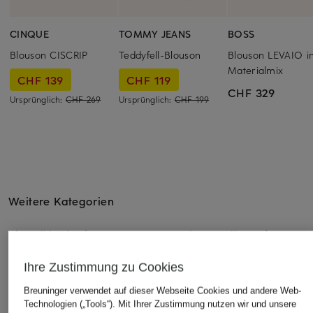
CINQUE
TOMMY JEANS
BOSS
Blouson CISCRIP
Teddyfell-Blouson
Blouson LEVAIO i
Materialmix
CHF 139
CHF 119
CHF 329
Ursprünglich:
CHF 269
Ursprünglich:
CHF 199
Weitere Kategorien
Abendkleider für Damen
Kaschmir Pullover für
Herren
Abendkleider für Damen
Ihre Zustimmung zu Cookies
im Sale
Lammfelljacken Herren
Breuninger verwendet auf dieser Webseite Cookies und andere Web-
Adventskalender 2026
Lederjacken für Damen
Technologien („Tools“). Mit Ihrer Zustimmung nutzen wir und unsere