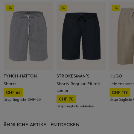
FYNCH-HATTON
STROKESMAN'S
HUGO
Shorts
Shorts Regular Fit mit
Leinenshort
Leinen
CHF 65
CHF 119
CHF 70
Ursprünglich:
CHF 90
Ursprünglich:
Ursprünglich:
CHF 85
ÄHNLICHE ARTIKEL ENTDECKEN