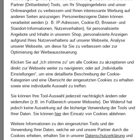
Partner (Drittanbieter) Tools, um Ihr Shoppingerlebnis und unser
Onlineangebot zu verbessern und Ihnen interessante Werbung auf
anderen Seiten anzuzeigen. Personenbezogene Daten können
verarbeitet werden (z. B. IP-Adressen, Cookie-ID, Browser- und
Standort-Informationen, Nutzerverhalten), für personalisierte
Angebote und Inhalte in unserem Shop, personalisierte Anzeigen
LES DEUX
STROKESMAN'S
NOWADAYS
aufgrund Ihres Nutzerverhaltens auf unserer Webseite, Analyse
unserer Webseite, um diese für Sie zu verbessern oder zur
Leinenshorts OTTO
Shorts Regular Fit mit
Shorts
Optimierung der Werbeaussteuerung.
Leinen
CHF 80
CHF 50
Klicken Sie auf „Ich stimme zu“ um alle Cookies zu akzeptieren und
CHF 70
direkt zur Webseite weiter zu navigieren; oder auf „Individuelle
Ursprünglich:
CHF 109
Ursprünglich:
CHF 85
Einstellungen“, um eine detaillierte Beschreibung der Cookie-
Ursprünglich:
CHF 85
Kategorien und eine Übersicht der eingesetzten Cookies zu erhalten
sowie eine individuelle Auswahl zu treffen.
Sie können Ihre Tool-Auswahl jederzeit nachträglich ändern oder
widerrufen (z.B. im Fußbereich unserer Webseite). Der Widerruf hat
jedoch keine Auswirkung auf die bisherige Verwendung der Tools und
Ihrer Daten.
Sie können
hier
den Einsatz von Cookies ablehnen.
Weitere Informationen zu den eingesetzten Tools und der
Verwendung Ihrer Daten, welche wir und unsere Partner durch die
Cookies erheben, erhalten Sie in unserer
Datenschutzerklärung
und