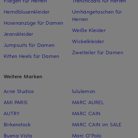
Fliegen für Herren
Trenchcoats für Herren
Hemdblusenkleider
Umhängetaschen für
Herren
Hosenanzüge für Damen
Weiße Kleider
Jeanskleider
Wickelkleider
Jumpsuits für Damen
Zweiteiler für Damen
Kitten Heels für Damen
Weitere Marken
Acne Studios
lululemon
AMI PARIS
MARC AUREL
AUTRY
MARC CAIN
Birkenstock
MARC CAIN im SALE
Buena Vista
Marc O'Polo