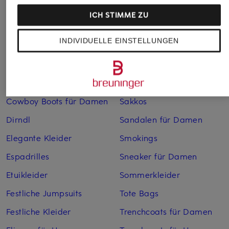
Bademäntel für Herren
Lederjacken für Herren
ICH STIMME ZU
Bikinis für Damen
Leinenhosen für Herren
INDIVIDUELLE EINSTELLUNGEN
Boleros für Damen
Leinenkleider
Brautschuhe
Maxikleider
Cocktailkleider
Regenmäntel für Damen
Cowboy Boots für Damen
Sakkos
Dirndl
Sandalen für Damen
Elegante Kleider
Smokings
Espadrilles
Sneaker für Damen
Etuikleider
Sommerkleider
Festliche Jumpsuits
Tote Bags
Festliche Kleider
Trenchcoats für Damen