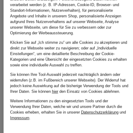
verarbeitet werden (z. B. IP-Adressen, Cookie-ID, Browser- und
GANT HOME
SCHIESSER
en VOGUE
Standort-Informationen, Nutzerverhalten), für personalisierte
Unisex-Bademantel
Damen-Bademantel
Unisex-Bademantel
Angebote und Inhalte in unserem Shop, personalisierte Anzeigen
aufgrund Ihres Nutzerverhaltens auf unserer Webseite, Analyse
ESSENTIALS mit
mit Kapuze
CHF 159
unserer Webseite, um diese für Sie zu verbessern oder zur
Kapuze
CHF 119
Optimierung der Werbeaussteuerung.
CHF 85
Klicken Sie auf „Ich stimme zu“ um alle Cookies zu akzeptieren und
Ursprünglich:
CHF 90
direkt zur Webseite weiter zu navigieren; oder auf „Individuelle
Einstellungen“, um eine detaillierte Beschreibung der Cookie-
Kategorien und eine Übersicht der eingesetzten Cookies zu erhalten
sowie eine individuelle Auswahl zu treffen.
Sie können Ihre Tool-Auswahl jederzeit nachträglich ändern oder
widerrufen (z.B. im Fußbereich unserer Webseite). Der Widerruf hat
jedoch keine Auswirkung auf die bisherige Verwendung der Tools und
Ihrer Daten.
Sie können
hier
den Einsatz von Cookies ablehnen.
Weitere Informationen zu den eingesetzten Tools und der
Weitere Kategorien
Verwendung Ihrer Daten, welche wir und unsere Partner durch die
Cookies erheben, erhalten Sie in unserer
Datenschutzerklärung
und
Abendkleider
Kleider
Impressum
.
Anzüge für Herren
Lederjacken für Damen