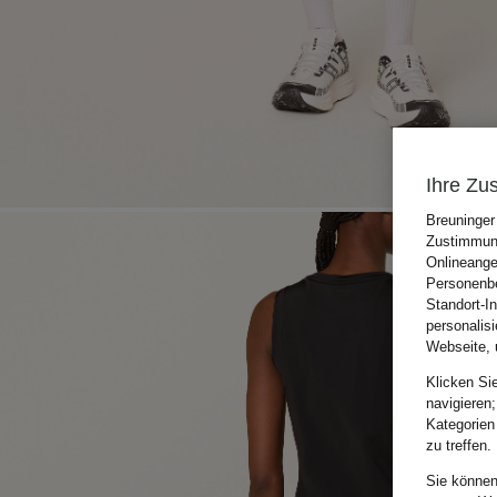
Ihre Zu
Breuninger
Zustimmung
Onlineange
Personenbe
Standort-I
personalis
Webseite, 
Klicken Si
navigieren;
Kategorien
zu treffen.
Sie können