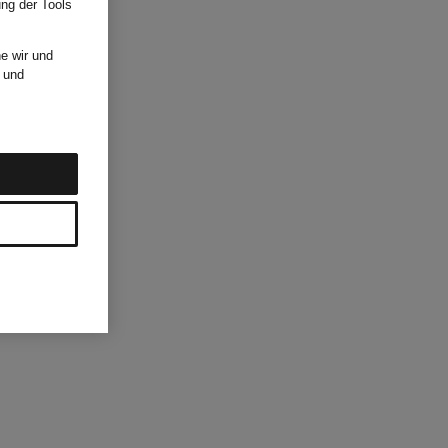
ung der Tools
e wir und
und