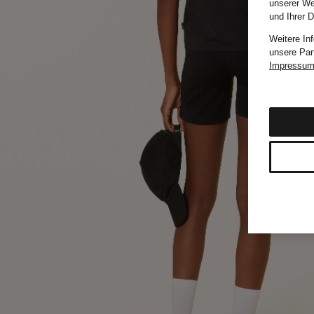
unserer We
und Ihrer 
Weitere In
unsere Par
Impressu