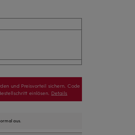
den und Preisvorteil sichern. Code
estellschritt einlösen.
Details
ormal aus
.