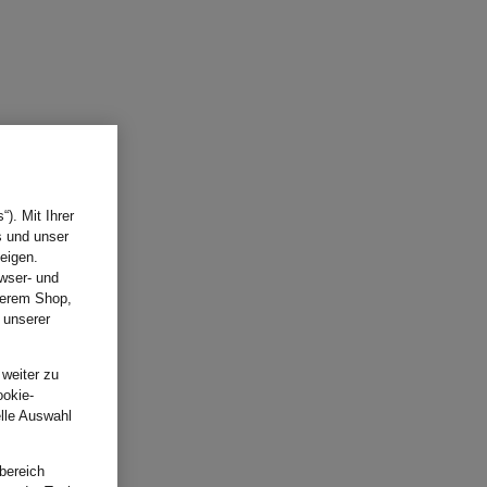
). Mit Ihrer
s und unser
eigen.
wser- und
nserem Shop,
 unserer
.
 weiter zu
ookie-
elle Auswahl
bereich