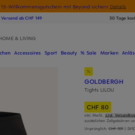
15-Willkommensgutschein mit Beyond sichern
Details
N
s Versand ab CHF 149
30 Tage kos
HOME & LIVING
chen
Accessoires
Sport
Beauty
% Sale
Marken
Anläs
GOLDBERGH
Tights LILOU
CHF 80
inkl. MwSt.,
zzgl. Versandkos
zusätzlichen Zollgebühren un
Ursprünglich:
CHF 109
(-26%