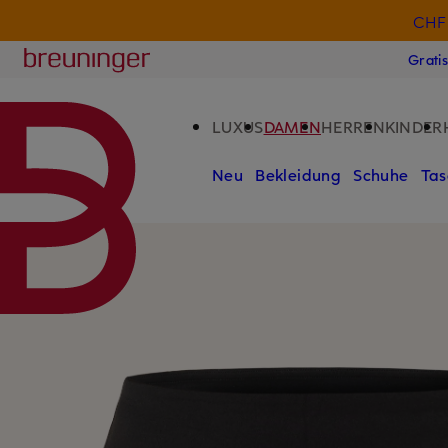
CHF 
ZUM HAUPTINHALT ÜBERSPRINGEN
ZUM SUCHFELD ÜBERSPRINGE
Breuninger
Grati
LUXUS
DAMEN
HERREN
KINDER
Neu
Bekleidung
Schuhe
Tas