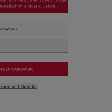
estellschritt einlösen.
Details
ormal aus
.
IN DEN WARENKORB
sform und Material