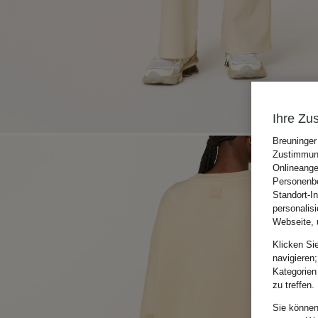
Ihre Zu
Breuninger
Zustimmung
Onlineange
Personenbe
Standort-I
personalis
Webseite, 
Klicken Si
navigieren;
Kategorien
zu treffen.
Sie können