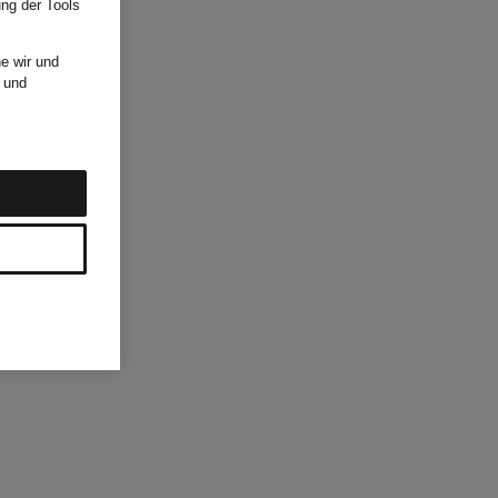
ung der Tools
e wir und
und