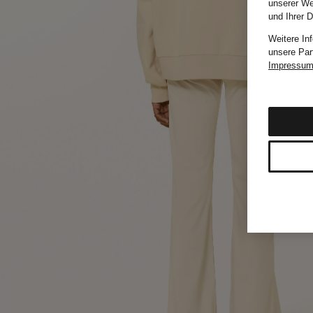
unserer We
und Ihrer 
Weitere In
unsere Par
Impressu