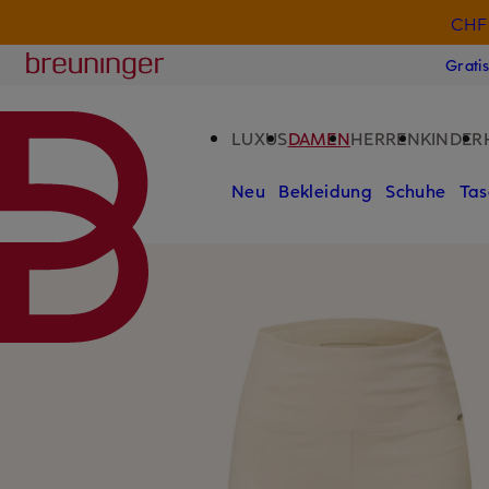
CHF 
ZUM HAUPTINHALT ÜBERSPRINGEN
ZUM SUCHFELD ÜBERSPRINGE
Breuninger
Grati
LUXUS
DAMEN
HERREN
KINDER
Neu
Bekleidung
Schuhe
Tas