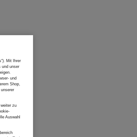
). Mit Ihrer
s und unser
eigen.
wser- und
nserem Shop,
 unserer
.
 weiter zu
ookie-
elle Auswahl
bereich