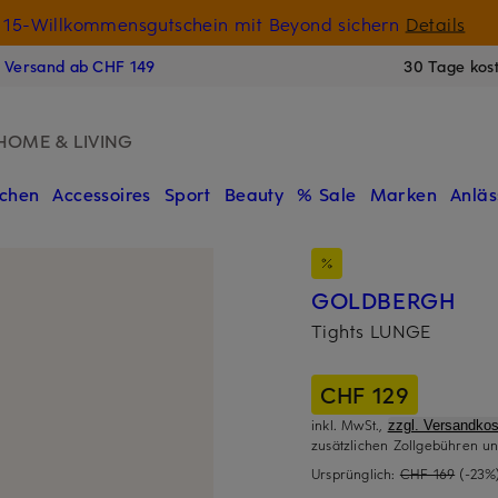
15-Willkommensgutschein mit Beyond sichern
Details
N
s Versand ab CHF 149
30 Tage kos
HOME & LIVING
chen
Accessoires
Sport
Beauty
% Sale
Marken
Anläs
GOLDBERGH
Tights LUNGE
CHF 129
inkl. MwSt.,
zzgl. Versandkos
zusätzlichen Zollgebühren un
Ursprünglich:
CHF 169
(-23%