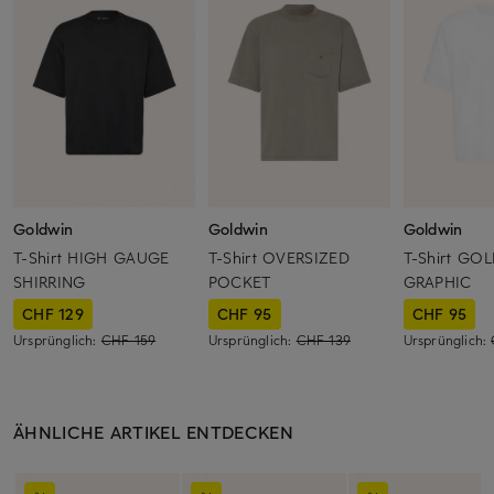
Goldwin
Goldwin
Goldwin
T-Shirt HIGH GAUGE
T-Shirt OVERSIZED
T-Shirt GO
SHIRRING
POCKET
GRAPHIC
CHF 129
CHF 95
CHF 95
Ursprünglich:
CHF 159
Ursprünglich:
CHF 139
Ursprünglich:
ÄHNLICHE ARTIKEL ENTDECKEN