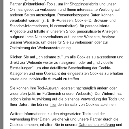
Partner (Drittanbieter) Tools, um Ihr Shoppingerlebnis und unser
Onlineangebot zu verbessern und Ihnen interessante Werbung auf
anderen Seiten anzuzeigen. Personenbezogene Daten können
verarbeitet werden (z. B. IP-Adressen, Cookie-ID, Browser- und
Standort-Informationen, Nutzerverhalten), für personalisierte
BOSS
ALLSAINTS
Goldwin
Angebote und Inhalte in unserem Shop, personalisierte Anzeigen
aufgrund Ihres Nutzerverhaltens auf unserer Webseite, Analyse
T-Shirt EPLIETE
T-Shirt DREAMER
T-Shirt HIGH GAU
unserer Webseite, um diese für Sie zu verbessern oder zur
ETTA
SHIRRING
Optimierung der Werbeaussteuerung.
CHF 70
UNISEX
CHF 55
Klicken Sie auf „Ich stimme zu“ um alle Cookies zu akzeptieren und
Ursprünglich:
CHF 89
CHF 129
direkt zur Webseite weiter zu navigieren; oder auf „Individuelle
Ursprünglich:
CHF 92
Einstellungen“, um eine detaillierte Beschreibung der Cookie-
Ursprünglich:
CHF 159
Kategorien und eine Übersicht der eingesetzten Cookies zu erhalten
sowie eine individuelle Auswahl zu treffen.
Sie können Ihre Tool-Auswahl jederzeit nachträglich ändern oder
widerrufen (z.B. im Fußbereich unserer Webseite). Der Widerruf hat
jedoch keine Auswirkung auf die bisherige Verwendung der Tools und
Ihrer Daten.
Sie können
hier
den Einsatz von Cookies ablehnen.
Weitere Informationen zu den eingesetzten Tools und der
Verwendung Ihrer Daten, welche wir und unsere Partner durch die
Cookies erheben, erhalten Sie in unserer
Datenschutzerklärung
und