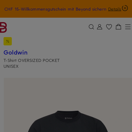
CHF 15-Willkommensgutschein mit Beyond sichern
Details
ZUM HAUPTINHALT ÜBERSPRINGEN
ZUM SUCHFELD ÜBERSPRINGE
Goldwin
T-Shirt OVERSIZED POCKET
UNISEX