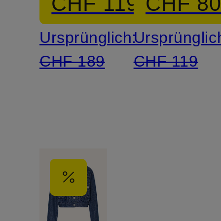
CHF 119
CHF 8
Leinen
Lederopti
Ursprünglich:
Ursprünglic
CHF 189
CHF 119