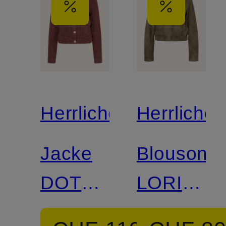
Herrlicher
Herrlicher
Jacke
Blouson
DOTTY
LORIA
aus
in