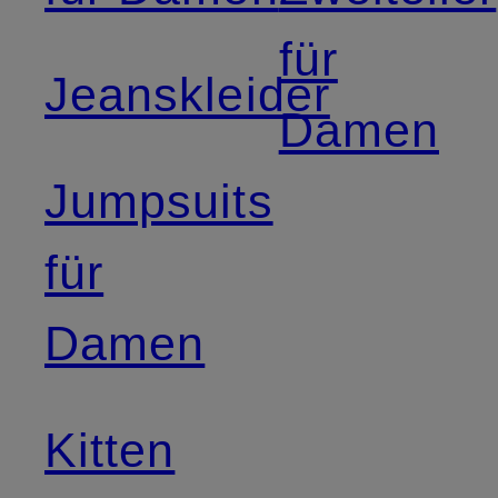
für
Jeanskleider
Damen
Jumpsuits
für
Damen
Kitten