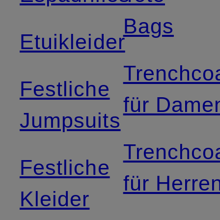
Bags
Etuikleider
Trenchco
Festliche
für Dame
Jumpsuits
Trenchco
Festliche
für Herre
Kleider