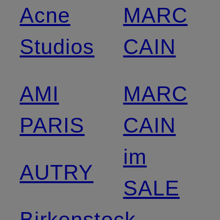
Acne
MARC
Studios
CAIN
AMI
MARC
PARIS
CAIN
im
AUTRY
SALE
Birkenstock