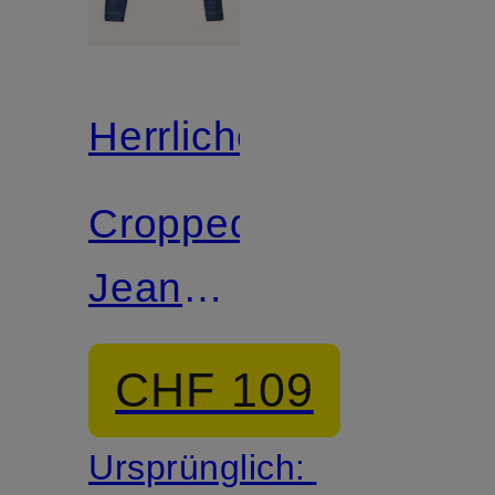
Herrlicher
Cropped-
Jeansjacke
DOTTY
CHF 109
Ursprünglich: