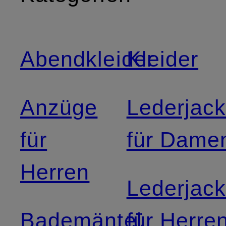
Abendkleider
Kleider
Anzüge
Lederjac
für
für Dame
Herren
Lederjac
Bademäntel
für Herre