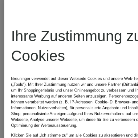
CARTOON
MONCLE
Ihre Zustimmung z
CELINE
Jacken
Cookies
CINQUE
MORE
Breuninger verwendet auf dieser Webseite Cookies und andere Web-Te
(„Tools“). Mit Ihrer Zustimmung nutzen wir und unsere Partner (Drittanbi
um Ihr Shoppingerlebnis und unser Onlineangebot zu verbessern und I
&
interessante Werbung auf anderen Seiten anzuzeigen. Personenbezog
können verarbeitet werden (z. B. IP-Adressen, Cookie-ID, Browser- und
COS
Informationen, Nutzerverhalten), für personalisierte Angebote und Inhal
MORE
Shop, personalisierte Anzeigen aufgrund Ihres Nutzerverhaltens auf un
Webseite, Analyse unserer Webseite, um diese für Sie zu verbessern o
Optimierung der Werbeaussteuerung.
DOROTHEE
Klicken Sie auf „Ich stimme zu“ um alle Cookies zu akzeptieren und dir