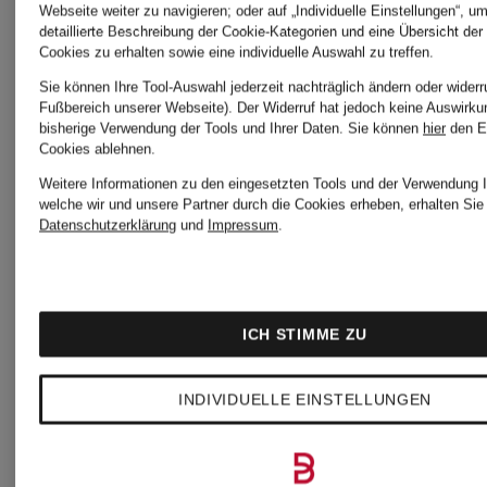
Webseite weiter zu navigieren; oder auf „Individuelle Einstellungen“, u
On
detaillierte Beschreibung der Cookie-Kategorien und eine Übersicht der
SCHUMACHER
Cookies zu erhalten sowie eine individuelle Auswahl zu treffen.
Schuhe
Sie können Ihre Tool-Auswahl jederzeit nachträglich ändern oder widerr
Fußbereich unserer Webseite). Der Widerruf hat jedoch keine Auswirku
Damenmode
bisherige Verwendung der Tools und Ihrer Daten.
Sie können
hier
den E
Cookies ablehnen.
für
Weitere Informationen zu den eingesetzten Tools und der Verwendung I
welche wir und unsere Partner durch die Cookies erheben, erhalten Sie 
Emily
Damen
Datenschutzerklärung
und
Impressum
.
VAN
oui
ICH STIMME ZU
DEN
INDIVIDUELLE EINSTELLUNGEN
BERGH
POLO