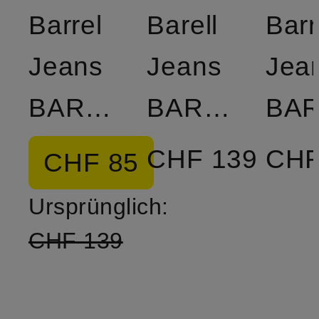
Barrel
Barell
Barr
Jeans
Jeans
Jea
BARROW
BARROW
CHF 139
CHF
CHF 85
Ursprünglich:
CHF 139