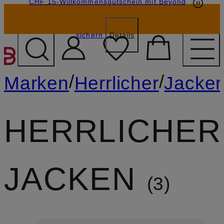
CHF 15-Willkommensgutschein mit Beyond
sichern
Details
ZUM HAUPTINHALT ÜBE
/
/
Marken
Herrlicher
Jacke
HERRLICHER
JACKEN
3