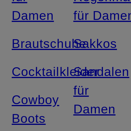
Damen
für Dame
Brautschuhe
Sakkos
Cocktailkleider
Sandalen
für
Cowboy
Damen
Boots