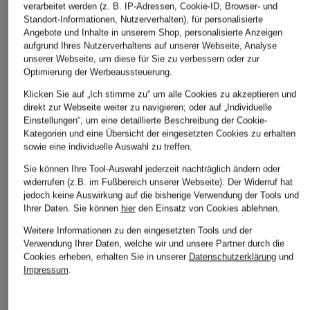
LIU JO
GOOD AMERICAN
REPLAY
verarbeitet werden (z. B. IP-Adressen, Cookie-ID, Browser- und
Standort-Informationen, Nutzerverhalten), für personalisierte
Wide Leg Jeans
Wide Leg Jeans
Wide Leg Jeans CA
Angebote und Inhalte in unserem Shop, personalisierte Anzeigen
aufgrund Ihres Nutzerverhaltens auf unserer Webseite, Analyse
CHF 209
CHF 95
CHF 119
unserer Webseite, um diese für Sie zu verbessern oder zur
Ursprünglich:
CHF 149
Ursprünglich:
CHF 169
Optimierung der Werbeaussteuerung.
Klicken Sie auf „Ich stimme zu“ um alle Cookies zu akzeptieren und
direkt zur Webseite weiter zu navigieren; oder auf „Individuelle
Einstellungen“, um eine detaillierte Beschreibung der Cookie-
Kategorien und eine Übersicht der eingesetzten Cookies zu erhalten
sowie eine individuelle Auswahl zu treffen.
Sie können Ihre Tool-Auswahl jederzeit nachträglich ändern oder
widerrufen (z.B. im Fußbereich unserer Webseite). Der Widerruf hat
jedoch keine Auswirkung auf die bisherige Verwendung der Tools und
Ihrer Daten.
Sie können
hier
den Einsatz von Cookies ablehnen.
Weitere Kategorien
Weitere Informationen zu den eingesetzten Tools und der
Verwendung Ihrer Daten, welche wir und unsere Partner durch die
Cookies erheben, erhalten Sie in unserer
Datenschutzerklärung
und
Abendkleider
Kleider
Impressum
.
Anzüge für Herren
Lederjacken für Damen