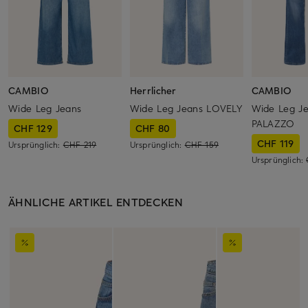
CAMBIO
Herrlicher
CAMBIO
Wide Leg Jeans
Wide Leg Jeans LOVELY
Wide Leg J
PALAZZO
CHF 129
CHF 80
CHF 119
Ursprünglich:
CHF 219
Ursprünglich:
CHF 159
Ursprünglich:
ÄHNLICHE ARTIKEL ENTDECKEN