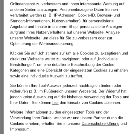
Onlineangebot zu verbessern und Ihnen interessante Werbung auf
anderen Seiten anzuzeigen. Personenbezogene Daten können
verarbeitet werden (z. B. IP-Adressen, Cookie-ID, Browser- und
Standort-Informationen, Nutzerverhalten), für personalisierte
MORE & MORE
RAFFAELLO ROSSI
mavi
Angebote und Inhalte in unserem Shop, personalisierte Anzeigen
aufgrund Ihres Nutzerverhaltens auf unserer Webseite, Analyse
Mom Jeans
Barrel Jeans HANNI
Straight Jeans
unserer Webseite, um diese für Sie zu verbessern oder zur
KENDRA
Optimierung der Werbeaussteuerung.
CHF 209
CHF 95
CHF 80
Klicken Sie auf „Ich stimme zu“ um alle Cookies zu akzeptieren und
Ursprünglich:
CHF 119
direkt zur Webseite weiter zu navigieren; oder auf „Individuelle
Ursprünglich:
CHF 129
Einstellungen“, um eine detaillierte Beschreibung der Cookie-
Kategorien und eine Übersicht der eingesetzten Cookies zu erhalten
sowie eine individuelle Auswahl zu treffen.
Sie können Ihre Tool-Auswahl jederzeit nachträglich ändern oder
widerrufen (z.B. im Fußbereich unserer Webseite). Der Widerruf hat
jedoch keine Auswirkung auf die bisherige Verwendung der Tools und
Ihrer Daten.
Sie können
hier
den Einsatz von Cookies ablehnen.
Weitere Informationen zu den eingesetzten Tools und der
Verwendung Ihrer Daten, welche wir und unsere Partner durch die
Weitere Kategorien
Cookies erheben, erhalten Sie in unserer
Datenschutzerklärung
und
Impressum
.