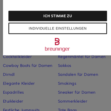
Abendkleider
Kleider
Anzüge für Herren
Lederjacken für Damen
ICH STIMME ZU
Bademäntel für Herren
Lederjacken für Herren
INDIVIDUELLE EINSTELLUNGEN
Bikinis für Damen
Leinenhosen für Herren
Boleros für Damen
Leinenkleider
Brautschuhe
Maxikleider
Cocktailkleider
Regenmäntel für Damen
Cowboy Boots für Damen
Sakkos
Dirndl
Sandalen für Damen
Elegante Kleider
Smokings
Espadrilles
Sneaker für Damen
Etuikleider
Sommerkleider
Festliche Jumpsuits
Tote Bags