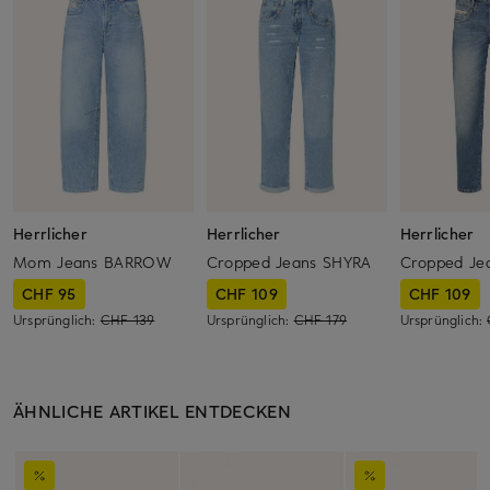
Herrlicher
Herrlicher
Herrlicher
Mom Jeans BARROW
Cropped Jeans SHYRA
Cropped Je
CHF 95
CHF 109
CHF 109
Ursprünglich:
CHF 139
Ursprünglich:
CHF 179
Ursprünglich:
ÄHNLICHE ARTIKEL ENTDECKEN