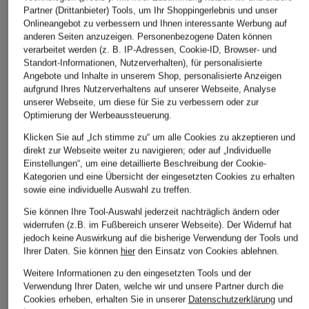
Partner (Drittanbieter) Tools, um Ihr Shoppingerlebnis und unser
Onlineangebot zu verbessern und Ihnen interessante Werbung auf
anderen Seiten anzuzeigen. Personenbezogene Daten können
verarbeitet werden (z. B. IP-Adressen, Cookie-ID, Browser- und
Standort-Informationen, Nutzerverhalten), für personalisierte
Angebote und Inhalte in unserem Shop, personalisierte Anzeigen
Herrlicher
GOOD AMERICAN
LIU JO
aufgrund Ihres Nutzerverhaltens auf unserer Webseite, Analyse
unserer Webseite, um diese für Sie zu verbessern oder zur
Boyfriend Jeans
Straight Jeans GOOD
Mom Jeans
Optimierung der Werbeaussteuerung.
BROOKE
VINTAGE STRAIGHT
CHF 129
Klicken Sie auf „Ich stimme zu“ um alle Cookies zu akzeptieren und
ANKLE
CHF 90
direkt zur Webseite weiter zu navigieren; oder auf „Individuelle
Ursprünglich:
CHF 159
CHF 119
Einstellungen“, um eine detaillierte Beschreibung der Cookie-
Ursprünglich:
CHF 159
Kategorien und eine Übersicht der eingesetzten Cookies zu erhalten
Ursprünglich:
CHF 209
sowie eine individuelle Auswahl zu treffen.
Sie können Ihre Tool-Auswahl jederzeit nachträglich ändern oder
widerrufen (z.B. im Fußbereich unserer Webseite). Der Widerruf hat
jedoch keine Auswirkung auf die bisherige Verwendung der Tools und
Ihrer Daten.
Sie können
hier
den Einsatz von Cookies ablehnen.
Weitere Informationen zu den eingesetzten Tools und der
Verwendung Ihrer Daten, welche wir und unsere Partner durch die
Cookies erheben, erhalten Sie in unserer
Datenschutzerklärung
und