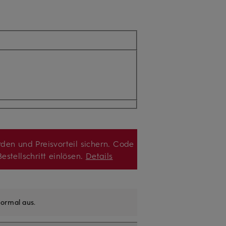
den und Preisvorteil sichern. Code
estellschritt einlösen.
Details
ormal aus
.