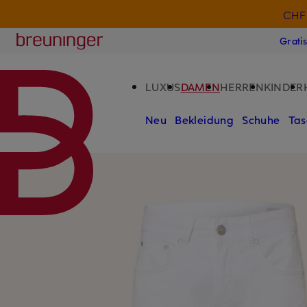
CHF 
ZUM HAUPTINHALT ÜBERSPRINGEN
ZUM SUCHFELD ÜBERSPRINGE
Breuninger
Grati
LUXUS
DAMEN
HERREN
KINDER
Neu
Bekleidung
Schuhe
Tas