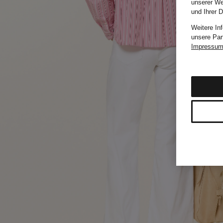
unserer We
und Ihrer 
Weitere In
unsere Par
Impressu