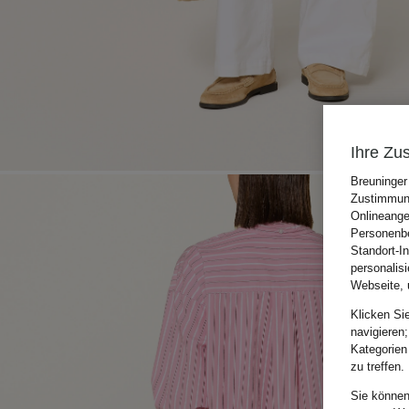
Ihre Zu
Breuninger
Zustimmung
Onlineange
Personenbe
Standort-I
personalis
Webseite, 
Klicken Si
navigieren;
Kategorien
zu treffen.
Sie können