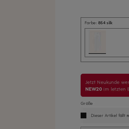
Farbe:
854 silk
Jetzt Neukunde wer
NEW20
im letzten B
Größe
Dieser Artikel fällt
n