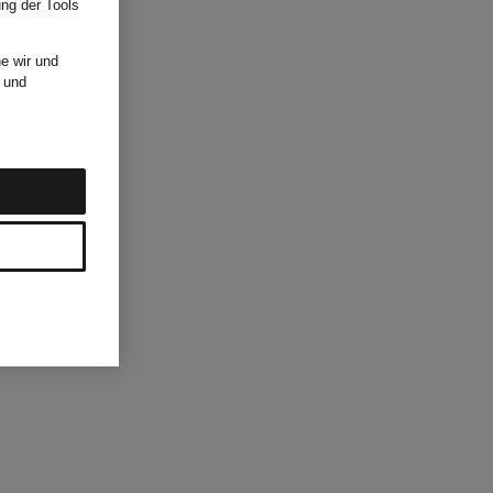
ung der Tools
e wir und
und