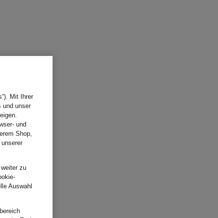
). Mit Ihrer
s und unser
eigen.
wser- und
nserem Shop,
 unserer
.
 weiter zu
ookie-
elle Auswahl
bereich