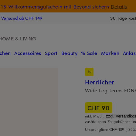
15-Willkommensgutschein mit Beyond sichern
Details
N
s Versand ab CHF 149
30 Tage kos
HOME & LIVING
chen
Accessoires
Sport
Beauty
% Sale
Marken
Anläs
Herrlicher
Wide Leg Jeans EDN
CHF 90
inkl. MwSt.,
zzgl. Versandkos
zusätzlichen Zollgebühren un
Ursprünglich:
CHF 139
(-35%