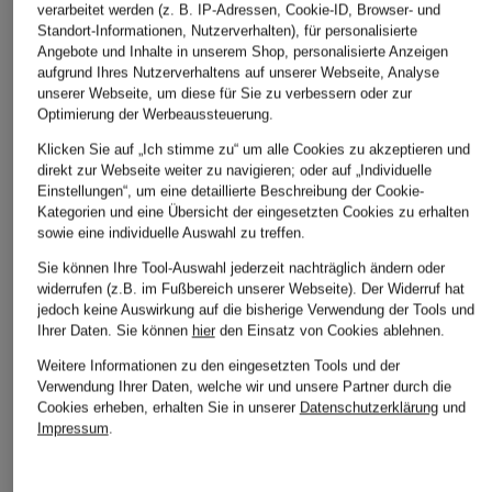
CITIZENS of
GOOD AMERICAN
7 for all mankind
verarbeitet werden (z. B. IP-Adressen, Cookie-ID, Browser- und
Standort-Informationen, Nutzerverhalten), für personalisierte
HUMANITY
Bootcut Jeans GOOD
Cropped Jeans
Angebote und Inhalte in unserem Shop, personalisierte Anzeigen
Cropped Jeans FAYE
LEGS
CROPPED BOOT
aufgrund Ihres Nutzerverhaltens auf unserer Webseite, Analyse
unserer Webseite, um diese für Sie zu verbessern oder zur
CHF 290
CHF 179
CHF 85
Optimierung der Werbeaussteuerung.
Ursprünglich:
CHF 299
Ursprünglich:
CHF 179
Klicken Sie auf „Ich stimme zu“ um alle Cookies zu akzeptieren und
direkt zur Webseite weiter zu navigieren; oder auf „Individuelle
Einstellungen“, um eine detaillierte Beschreibung der Cookie-
Kategorien und eine Übersicht der eingesetzten Cookies zu erhalten
sowie eine individuelle Auswahl zu treffen.
Sie können Ihre Tool-Auswahl jederzeit nachträglich ändern oder
widerrufen (z.B. im Fußbereich unserer Webseite). Der Widerruf hat
jedoch keine Auswirkung auf die bisherige Verwendung der Tools und
Ihrer Daten.
Sie können
hier
den Einsatz von Cookies ablehnen.
Weitere Kategorien
Weitere Informationen zu den eingesetzten Tools und der
Verwendung Ihrer Daten, welche wir und unsere Partner durch die
Cookies erheben, erhalten Sie in unserer
Datenschutzerklärung
und
Abendkleider
Kleider
Impressum
.
Anzüge für Herren
Lederjacken für Damen