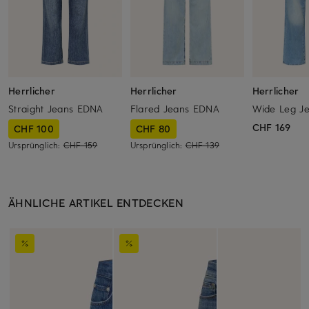
Herrlicher
Herrlicher
Herrlicher
Straight Jeans EDNA
Flared Jeans EDNA
Wide Leg J
CHF 169
CHF 100
CHF 80
Ursprünglich:
CHF 159
Ursprünglich:
CHF 139
ÄHNLICHE ARTIKEL ENTDECKEN