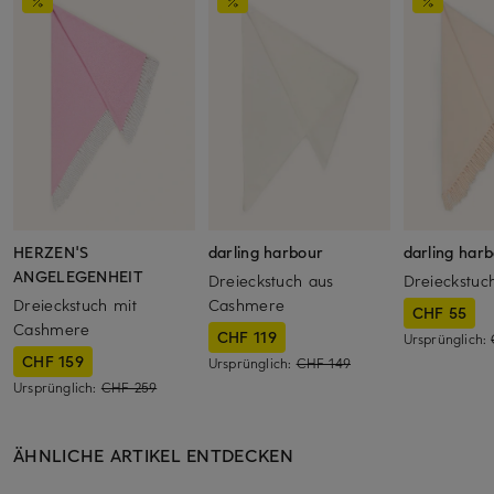
HERZEN'S
darling harbour
darling har
ANGELEGENHEIT
Dreieckstuch aus
Dreieckstuc
Dreieckstuch mit
Cashmere
CHF 55
Cashmere
CHF 119
Ursprünglich:
CHF 159
Ursprünglich:
CHF 149
Ursprünglich:
CHF 259
ÄHNLICHE ARTIKEL ENTDECKEN