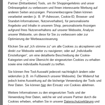
Partner (Drittanbieter) Tools, um Ihr Shoppingerlebnis und unser
Onlineangebot zu verbessern und Ihnen interessante Werbung auf
anderen Seiten anzuzeigen. Personenbezogene Daten können
verarbeitet werden (z. B. IP-Adressen, Cookie-ID, Browser- und
Standort-Informationen, Nutzerverhalten), für personalisierte
Angebote und Inhalte in unserem Shop, personalisierte Anzeigen
lilienfels
darling harbour
darling harbour
aufgrund Ihres Nutzerverhaltens auf unserer Webseite, Analyse
unserer Webseite, um diese für Sie zu verbessern oder zur
Cashmere-Schal
Dreieckstuch aus
Dreieckstuch
Optimierung der Werbeaussteuerung.
Cashmere
CHF 139
CHF 35
Klicken Sie auf „Ich stimme zu“ um alle Cookies zu akzeptieren und
CHF 169
direkt zur Webseite weiter zu navigieren; oder auf „Individuelle
Ursprünglich:
CHF 70
Einstellungen“, um eine detaillierte Beschreibung der Cookie-
Kategorien und eine Übersicht der eingesetzten Cookies zu erhalten
sowie eine individuelle Auswahl zu treffen.
Sie können Ihre Tool-Auswahl jederzeit nachträglich ändern oder
widerrufen (z.B. im Fußbereich unserer Webseite). Der Widerruf hat
jedoch keine Auswirkung auf die bisherige Verwendung der Tools und
Ihrer Daten.
Sie können
hier
den Einsatz von Cookies ablehnen.
Weitere Informationen zu den eingesetzten Tools und der
Verwendung Ihrer Daten, welche wir und unsere Partner durch die
Cookies erheben, erhalten Sie in unserer
Datenschutzerklärung
und