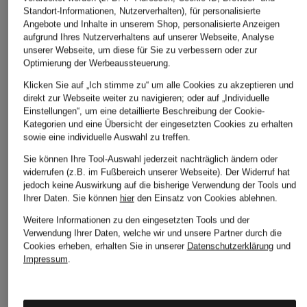
BRAX
(THE MERCER) N.Y.
DRYKORN
Standort-Informationen, Nutzerverhalten), für personalisierte
Angebote und Inhalte in unserem Shop, personalisierte Anzeigen
Blusenshirt CLAIRE
Blusenshirt aus Seide
Bluse CORAMY
aufgrund Ihres Nutzerverhaltens auf unserer Webseite, Analyse
aus Satin
mit 3/4-Arm
CHF 95
unserer Webseite, um diese für Sie zu verbessern oder zur
Optimierung der Werbeaussteuerung.
CHF 70
CHF 209
Ursprünglich:
CHF 119
Ursprünglich:
CHF 119
Ursprünglich:
CHF 269
Klicken Sie auf „Ich stimme zu“ um alle Cookies zu akzeptieren und
direkt zur Webseite weiter zu navigieren; oder auf „Individuelle
Einstellungen“, um eine detaillierte Beschreibung der Cookie-
Kategorien und eine Übersicht der eingesetzten Cookies zu erhalten
sowie eine individuelle Auswahl zu treffen.
Sie können Ihre Tool-Auswahl jederzeit nachträglich ändern oder
widerrufen (z.B. im Fußbereich unserer Webseite). Der Widerruf hat
jedoch keine Auswirkung auf die bisherige Verwendung der Tools und
Ihrer Daten.
Sie können
hier
den Einsatz von Cookies ablehnen.
Weitere Kategorien
Weitere Informationen zu den eingesetzten Tools und der
Verwendung Ihrer Daten, welche wir und unsere Partner durch die
Abendkleider
Kleider
Cookies erheben, erhalten Sie in unserer
Datenschutzerklärung
und
Impressum
.
Anzüge für Herren
Lederjacken für Damen
Bademäntel für Herren
Lederjacken für Herren