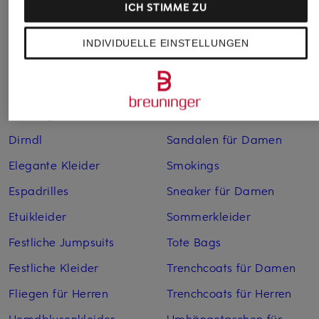
ICH STIMME ZU
Bikinis für Damen
Leinenhosen für Herren
Boleros für Damen
Leinenkleider
INDIVIDUELLE EINSTELLUNGEN
Brautschuhe
Maxikleider
Cocktailkleider
Regenmäntel für Damen
Cowboy Boots für Damen
Sakkos
Dirndl
Sandalen für Damen
Elegante Kleider
Smokings
Espadrilles
Sneaker für Damen
Etuikleider
Sommerkleider
Festliche Jumpsuits
Tote Bags
Festliche Kleider
Trenchcoats für Damen
Fliegen für Herren
Trenchcoats für Herren
Hemdblusenkleider
Umhängetaschen für