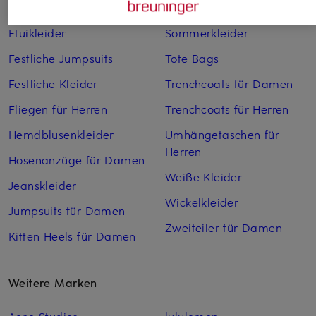
Espadrilles
Sneaker für Damen
Etuikleider
Sommerkleider
Festliche Jumpsuits
Tote Bags
Festliche Kleider
Trenchcoats für Damen
Fliegen für Herren
Trenchcoats für Herren
Hemdblusenkleider
Umhängetaschen für
Herren
Hosenanzüge für Damen
Weiße Kleider
Jeanskleider
Wickelkleider
Jumpsuits für Damen
Zweiteiler für Damen
Kitten Heels für Damen
Weitere Marken
Acne Studios
lululemon