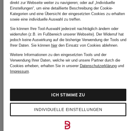
direkt zur Webseite weiter zu navigieren; oder auf „Individuelle
Einstellungen“, um eine detaillierte Beschreibung der Cookie-
Weitere Kategorien
Kategorien und eine Übersicht der eingesetzten Cookies zu erhalten
sowie eine individuelle Auswahl zu treffen.
Abendkleider
Kleider
Sie können Ihre Tool-Auswahl jederzeit nachträglich ändern oder
widerrufen (z.B. im Fußbereich unserer Webseite). Der Widerruf hat
Anzüge für Herren
Lederjacken für Damen
jedoch keine Auswirkung auf die bisherige Verwendung der Tools und
Ihrer Daten.
Sie können
hier
den Einsatz von Cookies ablehnen.
Bademäntel für Herren
Lederjacken für Herren
Weitere Informationen zu den eingesetzten Tools und der
Bikinis für Damen
Leinenhosen für Herren
Verwendung Ihrer Daten, welche wir und unsere Partner durch die
Cookies erheben, erhalten Sie in unserer
Datenschutzerklärung
und
Boleros für Damen
Leinenkleider
Impressum
.
Brautschuhe
Maxikleider
Cocktailkleider
Regenmäntel für Damen
ICH STIMME ZU
Cowboy Boots für Damen
Sakkos
INDIVIDUELLE EINSTELLUNGEN
Dirndl
Sandalen für Damen
Elegante Kleider
Smokings