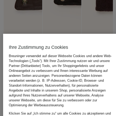
JOOP!
JOOP!
HESTRA
Ihre Zustimmung zu Cookies
Lederhandschuhe
Lederhandschuhe
Handschuhe JEAN
CHF 129
CHF 90
Breuninger verwendet auf dieser Webseite Cookies und andere Web-
CHF 70
Technologien („Tools“). Mit Ihrer Zustimmung nutzen wir und unsere
Ursprünglich:
CHF 95
Partner (Drittanbieter) Tools, um Ihr Shoppingerlebnis und unser
Onlineangebot zu verbessern und Ihnen interessante Werbung auf
anderen Seiten anzuzeigen. Personenbezogene Daten können
verarbeitet werden (z. B. IP-Adressen, Cookie-ID, Browser- und
Standort-Informationen, Nutzerverhalten), für personalisierte
Angebote und Inhalte in unserem Shop, personalisierte Anzeigen
aufgrund Ihres Nutzerverhaltens auf unserer Webseite, Analyse
unserer Webseite, um diese für Sie zu verbessern oder zur
Optimierung der Werbeaussteuerung.
Klicken Sie auf „Ich stimme zu“ um alle Cookies zu akzeptieren und