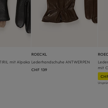
ROECKL
ROE
IRIL mit Alpaka
Lederhandschuhe ANTWERPEN
Lede
mit C
CHF 139
CHF
Ursprü