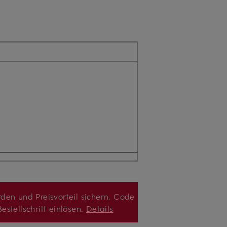
den und Preisvorteil sichern. Code
estellschritt einlösen.
Details