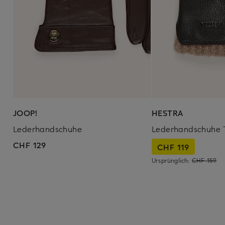
JOOP!
HESTRA
Lederhandschuhe
Lederhandschuhe T
CHF 129
CHF 119
Ursprünglich:
CHF 159