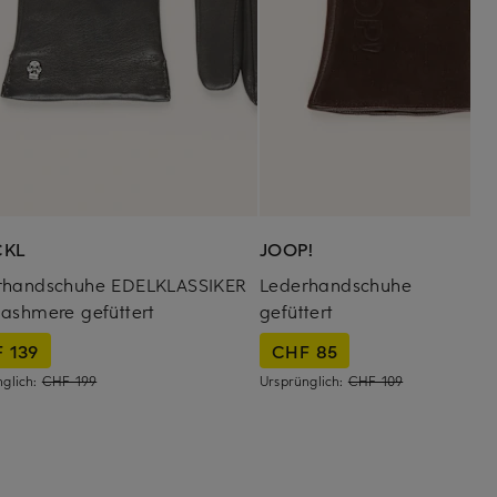
CKL
JOOP!
rhandschuhe EDELKLASSIKER
Lederhandschuhe
ashmere gefüttert
gefüttert
 139
CHF 85
nglich:
CHF 199
Ursprünglich:
CHF 109