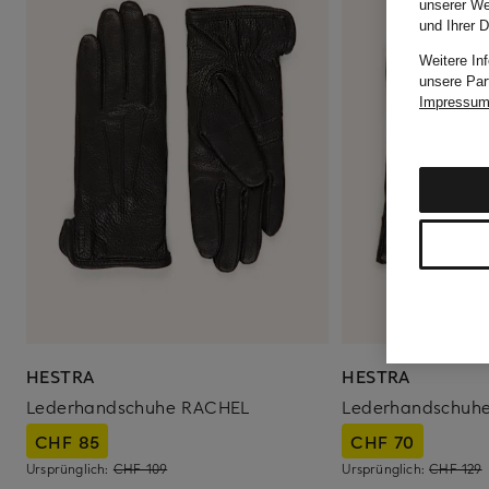
unserer We
und Ihrer 
Weitere In
unsere Par
Impressu
HESTRA
HESTRA
Lederhandschuhe RACHEL
Lederhandschuh
CHF 85
CHF 70
Ursprünglich:
CHF 109
Ursprünglich:
CHF 129