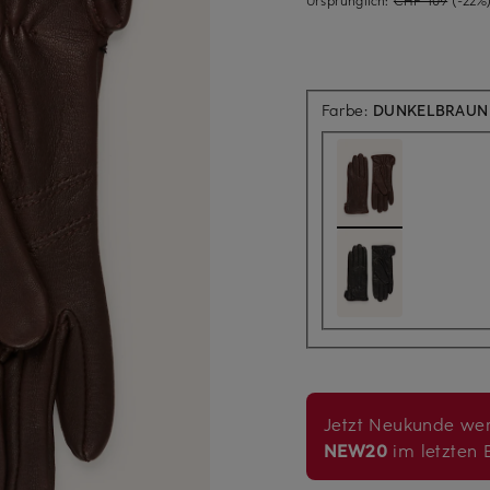
Farbe:
DUNKELBRAUN
Jetzt Neukunde wer
NEW20
im letzten B