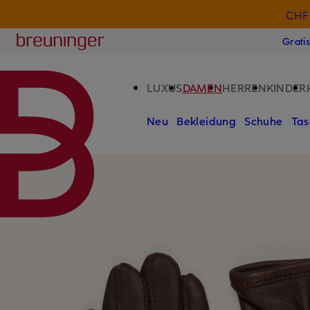
CHF 
ZUM HAUPTINHALT ÜBERSPRINGEN
ZUM SUCHFELD ÜBERSPRINGE
Breuninger
Grati
LUXUS
DAMEN
HERREN
KINDER
Neu
Bekleidung
Schuhe
Tas