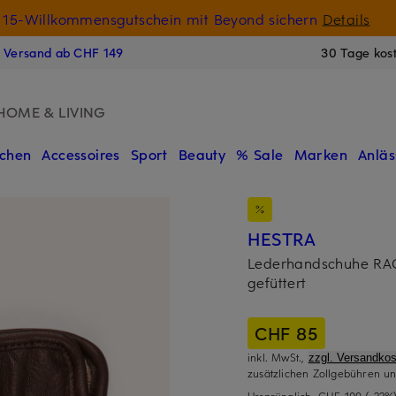
15-Willkommensgutschein mit Beyond sichern
Details
N
s Versand ab CHF 149
30 Tage kos
HOME & LIVING
chen
Accessoires
Sport
Beauty
% Sale
Marken
Anläs
HESTRA
Lederhandschuhe RA
gefüttert
CHF 85
inkl. MwSt.,
zzgl. Versandkos
zusätzlichen Zollgebühren un
Ursprünglich:
CHF 109
(-22%