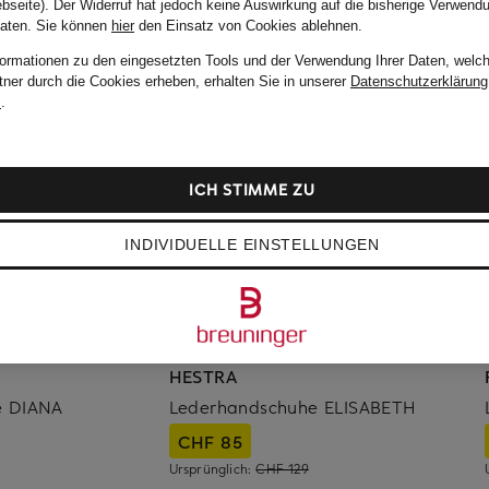
bseite). Der Widerruf hat jedoch keine Auswirkung auf die bisherige Verwend
Daten.
Sie können
hier
den Einsatz von Cookies ablehnen.
formationen zu den eingesetzten Tools und der Verwendung Ihrer Daten, welch
tner durch die Cookies erheben, erhalten Sie in unserer
Datenschutzerklärung
m
.
ICH STIMME ZU
INDIVIDUELLE EINSTELLUNGEN
HESTRA
e DIANA
Lederhandschuhe ELISABETH
CHF 85
Ursprünglich:
CHF 129