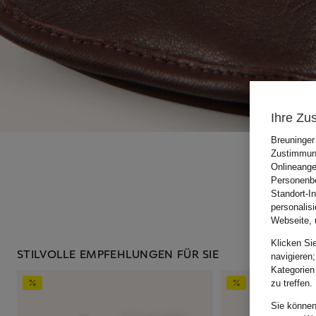
Ihre Zu
Breuninger
Zustimmung
Onlineange
Personenbe
Standort-I
personalis
Webseite, 
Klicken Si
STILVOLLE EMPFEHLUNGEN FÜR SIE
navigieren;
Kategorien
zu treffen.
Sie können