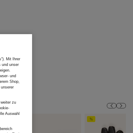
). Mit Ihrer
s und unser
eigen.
wser- und
nserem Shop,
 unserer
.
 weiter zu
ookie-
elle Auswahl
bereich