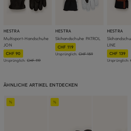
HESTRA
HESTRA
HESTRA
Multisport-Handschuhe
Skihandschuhe PATROL
Skihandsch
JON
LINE
CHF 119
CHF 90
CHF 139
Ursprünglich:
CHF 159
Ursprünglich:
CHF 119
Ursprünglich:
ÄHNLICHE ARTIKEL ENTDECKEN