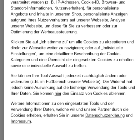
reusch
reusch
HESTRA
verarbeitet werden (z. B. IP-Adressen, Cookie-ID, Browser- und
Standort-Informationen, Nutzerverhalten), für personalisierte
Skihandschuhe SVEN
Skihandschuhe
Multisport-
Angebote und Inhalte in unserem Shop, personalisierte Anzeigen
GORE-TEX
MODUS R-TEX© XT
Handschuhe mit
aufgrund Ihres Nutzerverhaltens auf unserer Webseite, Analyse
Touchscreen-Funkt
unserer Webseite, um diese für Sie zu verbessern oder zur
CHF 60
CHF 85
Optimierung der Werbeaussteuerung.
CHF 85
Ursprünglich:
CHF 80
Ursprünglich:
CHF 119
Klicken Sie auf „Ich stimme zu“ um alle Cookies zu akzeptieren und
direkt zur Webseite weiter zu navigieren; oder auf „Individuelle
Einstellungen“, um eine detaillierte Beschreibung der Cookie-
Kategorien und eine Übersicht der eingesetzten Cookies zu erhalten
sowie eine individuelle Auswahl zu treffen.
Sie können Ihre Tool-Auswahl jederzeit nachträglich ändern oder
widerrufen (z.B. im Fußbereich unserer Webseite). Der Widerruf hat
jedoch keine Auswirkung auf die bisherige Verwendung der Tools und
Ihrer Daten.
Sie können
hier
den Einsatz von Cookies ablehnen.
Weitere Kategorien
Weitere Informationen zu den eingesetzten Tools und der
Verwendung Ihrer Daten, welche wir und unsere Partner durch die
Cookies erheben, erhalten Sie in unserer
Datenschutzerklärung
und
Abendkleider
Kleider
Impressum
.
Anzüge für Herren
Lederjacken für Damen
Bademäntel für Herren
Lederjacken für Herren