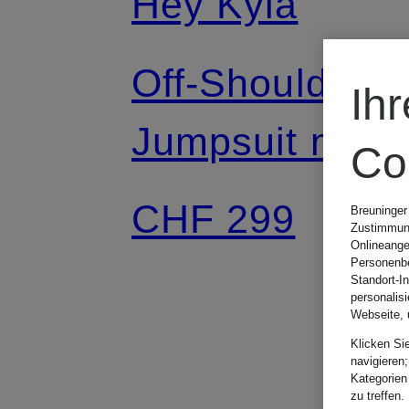
Hey Kyla
Off-Shoulder-
Ih
Jumpsuit mit
Co
Schmuckstein
CHF 299
Breuninger
Zustimmung
Onlineange
Personenbe
Standort-I
personalis
Webseite, 
Klicken Si
navigieren;
Kategorien
zu treffen.