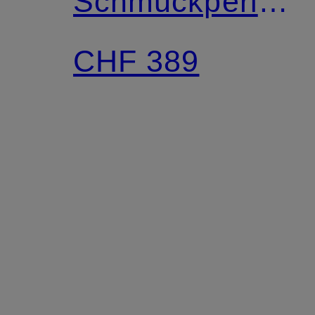
Schmuckperlen
en
und Pailletten
CHF 389