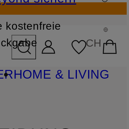
 kostenfreie
FELD ÜBERSPRINGEN
ckgabe
CH
ER
HOME & LIVING