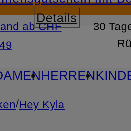
Details
sand ab CHF
30 Tage
RSPRINGEN
ZUM SUCH
Rü
49
DAMEN
HERREN
KIND
/
ken
Hey Kyla