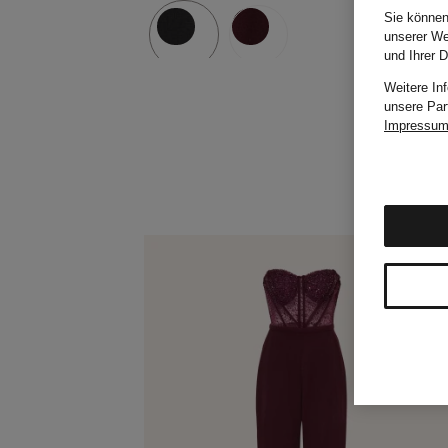
Sie können
unserer We
und Ihrer 
Weitere In
unsere Par
Impressu