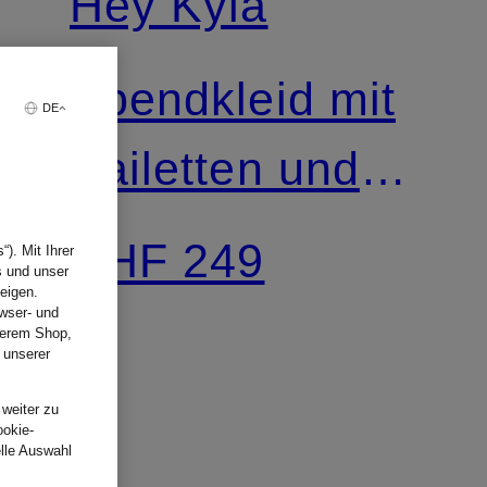
Hey Kyla
Abendkleid mit
DE
Pailetten und
Schmucksteinen
CHF 249
). Mit Ihrer
s und unser
eigen.
wser- und
nserem Shop,
 unserer
.
 weiter zu
ookie-
elle Auswahl