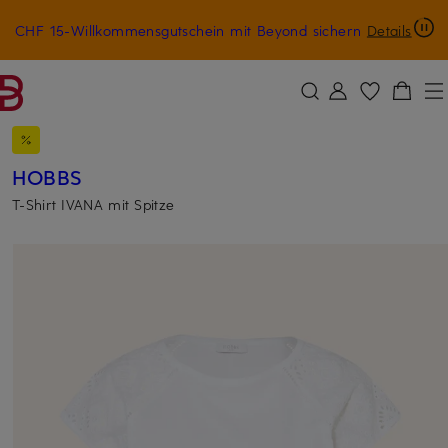
CHF 15-Willkommensgutschein mit Beyond sichern
Details
ZUM HAUPTINHALT ÜBERSPRINGEN
ZUM SUCHFELD ÜBERSPRINGE
HOBBS
T-Shirt IVANA mit Spitze