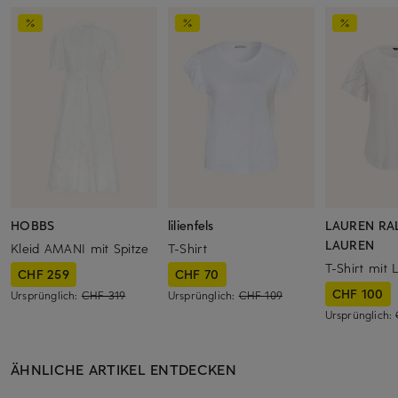
HOBBS
lilienfels
LAUREN RA
LAUREN
Kleid AMANI mit Spitze
T-Shirt
T-Shirt mit 
CHF 259
CHF 70
CHF 100
Ursprünglich:
CHF 319
Ursprünglich:
CHF 109
Ursprünglich:
ÄHNLICHE ARTIKEL ENTDECKEN