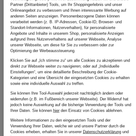
Partner (Drittanbieter) Tools, um Ihr Shoppingerlebnis und unser
Onlineangebot zu verbessern und Ihnen interessante Werbung auf
anderen Seiten anzuzeigen. Personenbezogene Daten können
verarbeitet werden (z. B. IP-Adressen, Cookie-ID, Browser- und
Standort-Informationen, Nutzerverhalten), für personalisierte
Angebote und Inhalte in unserem Shop, personalisierte Anzeigen
Marc O'Polo
RIANI
OPUS
aufgrund Ihres Nutzerverhaltens auf unserer Webseite, Analyse
unserer Webseite, um diese für Sie zu verbessern oder zur
T-Shirt
T-Shirt aus Leinen
T-Shirt SAMUN
Optimierung der Werbeaussteuerung.
CHF 50
CHF 25
CHF 149
Klicken Sie auf „Ich stimme zu“ um alle Cookies zu akzeptieren und
direkt zur Webseite weiter zu navigieren; oder auf „Individuelle
Ursprünglich:
CHF 50
Ursprünglich:
CHF 179
Einstellungen“, um eine detaillierte Beschreibung der Cookie-
Kategorien und eine Übersicht der eingesetzten Cookies zu erhalten
sowie eine individuelle Auswahl zu treffen.
Sie können Ihre Tool-Auswahl jederzeit nachträglich ändern oder
widerrufen (z.B. im Fußbereich unserer Webseite). Der Widerruf hat
jedoch keine Auswirkung auf die bisherige Verwendung der Tools und
Ihrer Daten.
Sie können
hier
den Einsatz von Cookies ablehnen.
Weitere Informationen zu den eingesetzten Tools und der
Verwendung Ihrer Daten, welche wir und unsere Partner durch die
Cookies erheben, erhalten Sie in unserer
Datenschutzerklärung
und