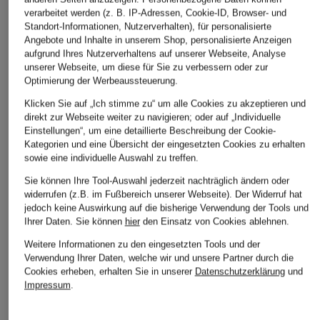
verarbeitet werden (z. B. IP-Adressen, Cookie-ID, Browser- und
Standort-Informationen, Nutzerverhalten), für personalisierte
AUTRY
HOGAN
new balance
Angebote und Inhalte in unserem Shop, personalisierte Anzeigen
aufgrund Ihres Nutzerverhaltens auf unserer Webseite, Analyse
Sneaker REELWIND
Sneaker
Sneaker 327
unserer Webseite, um diese für Sie zu verbessern oder zur
LOW YD
CHF 349
CHF 109
Optimierung der Werbeaussteuerung.
CHF 229
Ursprünglich:
CHF 520
Ursprünglich:
CHF 129
Klicken Sie auf „Ich stimme zu“ um alle Cookies zu akzeptieren und
direkt zur Webseite weiter zu navigieren; oder auf „Individuelle
Einstellungen“, um eine detaillierte Beschreibung der Cookie-
Kategorien und eine Übersicht der eingesetzten Cookies zu erhalten
sowie eine individuelle Auswahl zu treffen.
Sie können Ihre Tool-Auswahl jederzeit nachträglich ändern oder
widerrufen (z.B. im Fußbereich unserer Webseite). Der Widerruf hat
jedoch keine Auswirkung auf die bisherige Verwendung der Tools und
Ihrer Daten.
Sie können
hier
den Einsatz von Cookies ablehnen.
Weitere Informationen zu den eingesetzten Tools und der
Weitere Kategorien
Verwendung Ihrer Daten, welche wir und unsere Partner durch die
Cookies erheben, erhalten Sie in unserer
Datenschutzerklärung
und
Abendkleider
Kleider
Impressum
.
Anzüge für Herren
Lederjacken für Damen