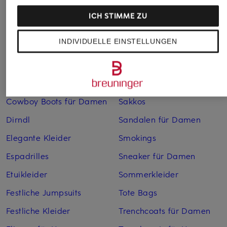
Bademäntel für Herren
Lederjacken für Herren
ICH STIMME ZU
Bikinis für Damen
Leinenhosen für Herren
INDIVIDUELLE EINSTELLUNGEN
Boleros für Damen
Leinenkleider
Brautschuhe
Maxikleider
Cocktailkleider
Regenmäntel für Damen
Cowboy Boots für Damen
Sakkos
Dirndl
Sandalen für Damen
Elegante Kleider
Smokings
Espadrilles
Sneaker für Damen
Etuikleider
Sommerkleider
Festliche Jumpsuits
Tote Bags
Festliche Kleider
Trenchcoats für Damen