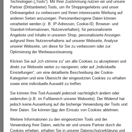
Technologien („Tools“). Mit Ihrer Zustimmung nutzen wir und unsere
Partner (Drittanbieter) Tools, um Ihr Shoppingerlebnis und unser
Onlineangebot zu verbessern und Ihnen interessante Werbung auf
anderen Seiten anzuzeigen. Personenbezogene Daten können
verarbeitet werden (z. B. IP-Adressen, Cookie-ID, Browser- und
Standort-Informationen, Nutzerverhalten), für personalisierte
Angebote und Inhalte in unserem Shop, personalisierte Anzeigen
aufgrund Ihres Nutzerverhaltens auf unserer Webseite, Analyse
BROOKS
HOKA
BROOKS
unserer Webseite, um diese für Sie zu verbessern oder zur
Optimierung der Werbeaussteuerung.
Laufschuhe
Laufschuhe U
Trailrunning-Schuh
ADRENALINE GTS 25
ROCKET X 3
GHOST TRAIL
Klicken Sie auf „Ich stimme zu“ um alle Cookies zu akzeptieren und
direkt zur Webseite weiter zu navigieren; oder auf „Individuelle
CHF 289
CHF 169
CHF 129
Einstellungen“, um eine detaillierte Beschreibung der Cookie-
Ursprünglich:
CHF 199
Ursprünglich:
CHF 189
Kategorien und eine Übersicht der eingesetzten Cookies zu erhalten
sowie eine individuelle Auswahl zu treffen.
Sie können Ihre Tool-Auswahl jederzeit nachträglich ändern oder
widerrufen (z.B. im Fußbereich unserer Webseite). Der Widerruf hat
jedoch keine Auswirkung auf die bisherige Verwendung der Tools und
Ihrer Daten.
Sie können
hier
den Einsatz von Cookies ablehnen.
Weitere Informationen zu den eingesetzten Tools und der
Verwendung Ihrer Daten, welche wir und unsere Partner durch die
Cookies erheben, erhalten Sie in unserer
Datenschutzerklärung
und