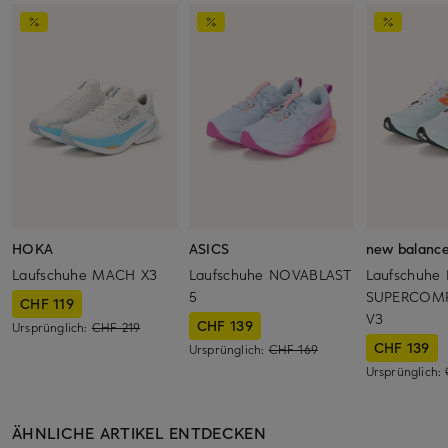
HOKA
ASICS
new balanc
Laufschuhe MACH X3
Laufschuhe NOVABLAST
Laufschuhe
5
SUPERCOMP
CHF 119
V3
CHF 139
Ursprünglich:
CHF 219
CHF 139
Ursprünglich:
CHF 169
Ursprünglich:
ÄHNLICHE ARTIKEL ENTDECKEN