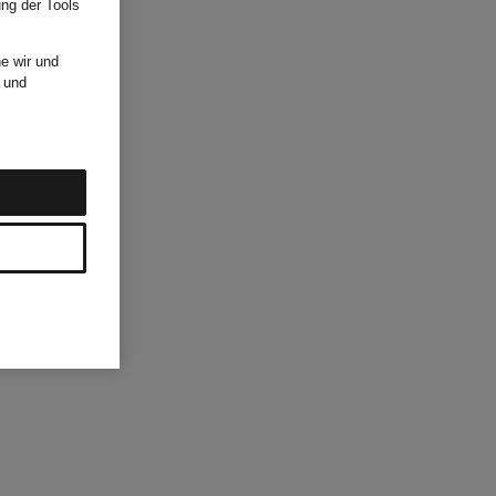
ung der Tools
e wir und
und