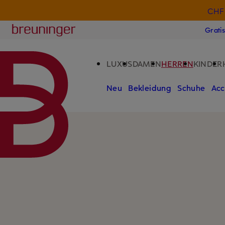
CHF 
ZUM HAUPTINHALT ÜBERSPRINGEN
ZUM SUCHFELD ÜBERSPRINGE
Breuninger
Grati
LUXUS
DAMEN
HERREN
KINDER
Neu
Bekleidung
Schuhe
Acc