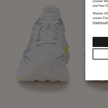
unserer We
und Ihrer 
Weitere In
unsere Par
Impressu