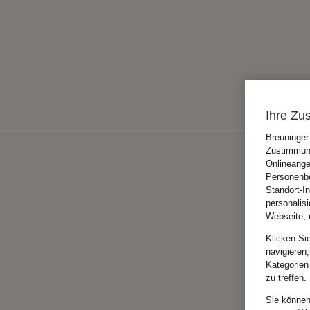
Ihre Zu
Breuninger
Zustimmung
Onlineange
Personenbe
Standort-I
personalis
Webseite, 
Klicken Si
navigieren;
Kategorien
zu treffen.
Sie können