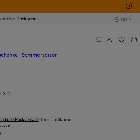
tenfreie Rückgabe
CH
schenke
Sommersaison
 X 2
, keine zusätzlichen
sand und Rückversand
skosten
)