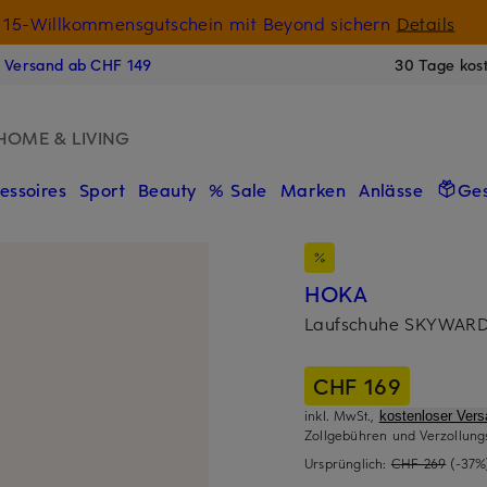
15-Willkommensgutschein mit Beyond sichern
Details
N
s Versand ab CHF 149
30 Tage kos
HOME & LIVING
essoires
Sport
Beauty
% Sale
Marken
Anlässe
Ge
HOKA
Laufschuhe SKYWARD
CHF 169
inkl. MwSt.,
kostenloser Ver
Zollgebühren und Verzollung
Ursprünglich:
CHF 269
(-37%