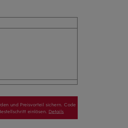
den und Preisvorteil sichern. Code
estellschritt einlösen.
Details