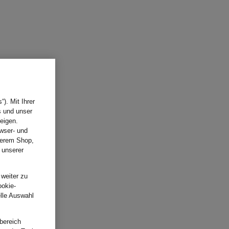
). Mit Ihrer
s und unser
eigen.
wser- und
nserem Shop,
 unserer
.
 weiter zu
ookie-
elle Auswahl
bereich