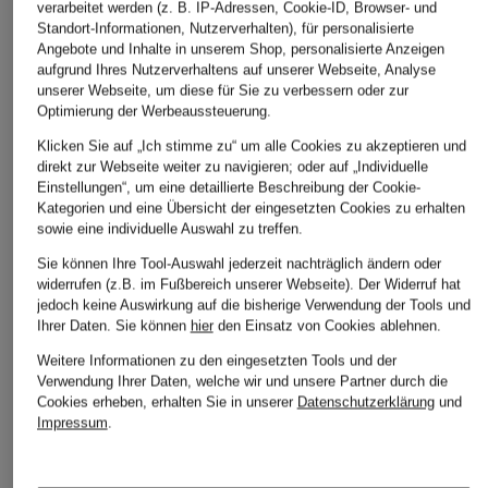
new balance
ASICS
new balance
verarbeitet werden (z. B. IP-Adressen, Cookie-ID, Browser- und
Standort-Informationen, Nutzerverhalten), für personalisierte
Sneaker
Laufschuhe GEL-
Trailrunning-Schuh
Angebote und Inhalte in unserem Shop, personalisierte Anzeigen
CUMULUS 28
FUELCELL REBEL
aufgrund Ihres Nutzerverhaltens auf unserer Webseite, Analyse
CHF 179
unserer Webseite, um diese für Sie zu verbessern oder zur
ab CHF 189
CHF 159
Ursprünglich:
CHF 229
Optimierung der Werbeaussteuerung.
Klicken Sie auf „Ich stimme zu“ um alle Cookies zu akzeptieren und
direkt zur Webseite weiter zu navigieren; oder auf „Individuelle
Einstellungen“, um eine detaillierte Beschreibung der Cookie-
Kategorien und eine Übersicht der eingesetzten Cookies zu erhalten
sowie eine individuelle Auswahl zu treffen.
Sie können Ihre Tool-Auswahl jederzeit nachträglich ändern oder
widerrufen (z.B. im Fußbereich unserer Webseite). Der Widerruf hat
jedoch keine Auswirkung auf die bisherige Verwendung der Tools und
Ihrer Daten.
Sie können
hier
den Einsatz von Cookies ablehnen.
Weitere Kategorien
Weitere Informationen zu den eingesetzten Tools und der
Verwendung Ihrer Daten, welche wir und unsere Partner durch die
Cookies erheben, erhalten Sie in unserer
Datenschutzerklärung
und
Abendkleider
Kleider
Impressum
.
Anzüge für Herren
Lederjacken für Damen
Bademäntel für Herren
Lederjacken für Herren