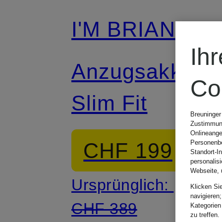
I'M BRIAN
Ih
Anzugsakko
Co
Slim Fit
Breuninger
Zustimmung
Onlineange
CHF 199
Personenbe
Standort-I
personalis
Webseite, 
Ursprünglich:
Klicken Si
navigieren;
CHF 389
Kategorien
zu treffen.