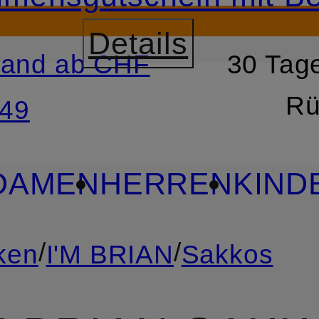
Details
sand ab CHF
30 Tage
RSPRINGEN
ZUM SUCH
Rü
49
DAMEN
HERREN
KIND
/
/
ken
I'M BRIAN
Sakkos