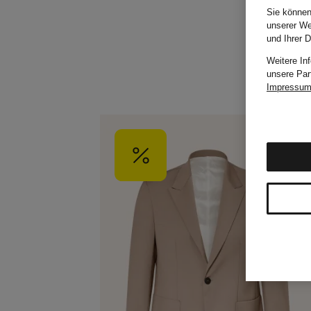
Sie können
unserer We
und Ihrer 
Weitere In
unsere Par
Impressu