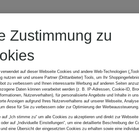
I'M BRIAN
re Zustimmung zu
Anzugsakko
okies
Regular Fit
 verwendet auf dieser Webseite Cookies und andere Web-Technologien („Tools“
 nutzen wir und unsere Partner (Drittanbieter) Tools, um Ihr Shoppingerlebni
bot zu verbessern und Ihnen interessante Werbung auf anderen Seiten anzuz
CHF 169
zogene Daten können verarbeitet werden (z. B. IP-Adressen, Cookie-ID, Bro
nformationen, Nutzerverhalten), für personalisierte Angebote und Inhalte in u
ierte Anzeigen aufgrund Ihres Nutzerverhaltens auf unserer Webseite, Analyse
um diese für Sie zu verbessern oder zur Optimierung der Werbeaussteuerung
Ursprünglich:
e auf „Ich stimme zu“ um alle Cookies zu akzeptieren und direkt zur Webseite
 oder auf „Individuelle Einstellungen“, um eine detaillierte Beschreibung der C
CHF 329
 und eine Übersicht der eingesetzten Cookies zu erhalten sowie eine individu