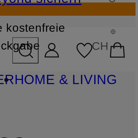
 kostenfreie
FELD ÜBERSPRINGEN
ckgabe
CH
ER
HOME & LIVING