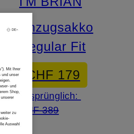
I'M BRIAN
Anzugsakko
DE
Regular Fit
). Mit Ihrer
CHF 179
s und unser
eigen.
wser- und
nserem Shop,
Ursprünglich:
 unserer
.
CHF 389
 weiter zu
ookie-
elle Auswahl