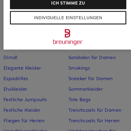
ICH STIMME ZU
Bikinis für Damen
Leinenhosen für Herren
Boleros für Damen
Leinenkleider
INDIVIDUELLE EINSTELLUNGEN
Brautschuhe
Maxikleider
Cocktailkleider
Regenmäntel für Damen
Cowboy Boots für Damen
Sakkos
Dirndl
Sandalen für Damen
Elegante Kleider
Smokings
Espadrilles
Sneaker für Damen
Etuikleider
Sommerkleider
Festliche Jumpsuits
Tote Bags
Festliche Kleider
Trenchcoats für Damen
Fliegen für Herren
Trenchcoats für Herren
Hemdblusenkleider
Umhängetaschen für