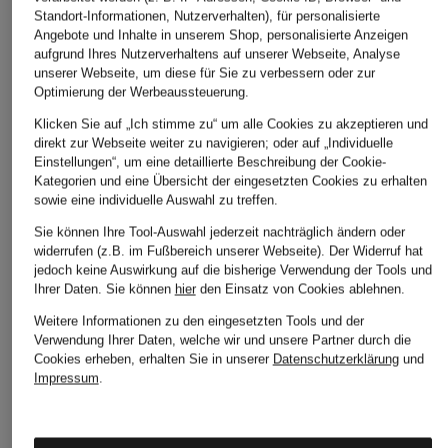
NORMA KAMALI
LUISA CERANO
HOBBS
Standort-Informationen, Nutzerverhalten), für personalisierte
Angebote und Inhalte in unserem Shop, personalisierte Anzeigen
Jerseyhose
Marlenehose
Marlenehose HADL
aufgrund Ihres Nutzerverhaltens auf unserer Webseite, Analyse
mit Galonstreifen
CHF 299
CHF 199
unserer Webseite, um diese für Sie zu verbessern oder zur
Optimierung der Werbeaussteuerung.
CHF 119
Ursprünglich:
CHF 259
Ursprünglich:
CHF 179
Klicken Sie auf „Ich stimme zu“ um alle Cookies zu akzeptieren und
direkt zur Webseite weiter zu navigieren; oder auf „Individuelle
Einstellungen“, um eine detaillierte Beschreibung der Cookie-
Kategorien und eine Übersicht der eingesetzten Cookies zu erhalten
sowie eine individuelle Auswahl zu treffen.
Sie können Ihre Tool-Auswahl jederzeit nachträglich ändern oder
widerrufen (z.B. im Fußbereich unserer Webseite). Der Widerruf hat
jedoch keine Auswirkung auf die bisherige Verwendung der Tools und
Ihrer Daten.
Sie können
hier
den Einsatz von Cookies ablehnen.
Weitere Kategorien
Weitere Informationen zu den eingesetzten Tools und der
Verwendung Ihrer Daten, welche wir und unsere Partner durch die
Abendkleider
Kleider
Cookies erheben, erhalten Sie in unserer
Datenschutzerklärung
und
Impressum
.
Anzüge für Herren
Lederjacken für Damen
Bademäntel für Herren
Lederjacken für Herren