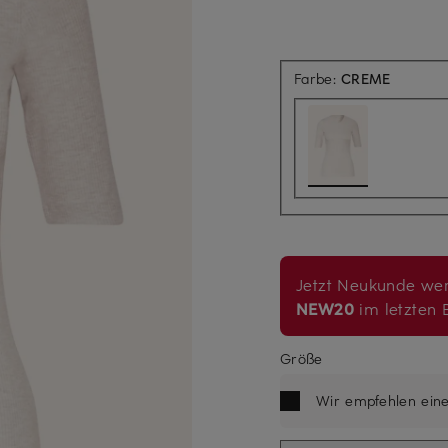
Farbe:
CREME
Jetzt Neukunde wer
NEW20
im letzten B
Größe
Wir empfehlen ein