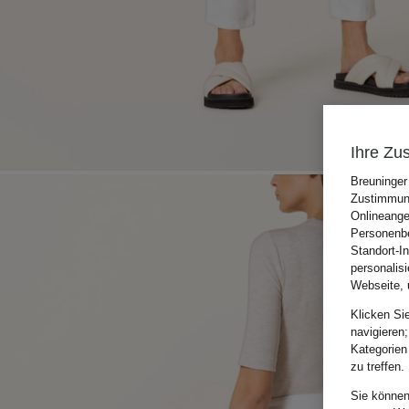
Ihre Zu
Breuninger
Zustimmung
Onlineange
Personenbe
Standort-I
personalis
Webseite, 
Klicken Si
navigieren;
Kategorien
zu treffen.
Sie können