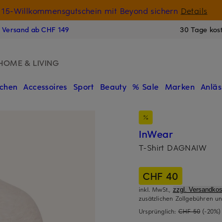
15-Willkommensgutschein mit Beyond sichern
Details
N
s Versand ab CHF 149
30 Tage kos
HOME & LIVING
chen
Accessoires
Sport
Beauty
% Sale
Marken
Anläs
InWear
T-Shirt DAGNAIW
CHF 40
inkl. MwSt.,
zzgl. Versandkos
zusätzlichen Zollgebühren un
Ursprünglich:
CHF 50
(-20%)