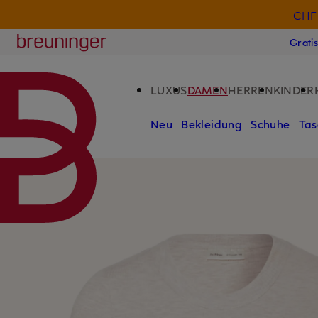
CHF 
ZUM HAUPTINHALT ÜBERSPRINGEN
ZUM SUCHFELD ÜBERSPRINGE
Breuninger
Grati
LUXUS
DAMEN
HERREN
KINDER
Neu
Bekleidung
Schuhe
Tas