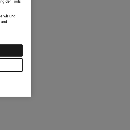
ung der Tools
e wir und
und