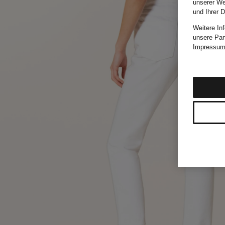
unserer We
und Ihrer 
Weitere In
unsere Par
Impressu