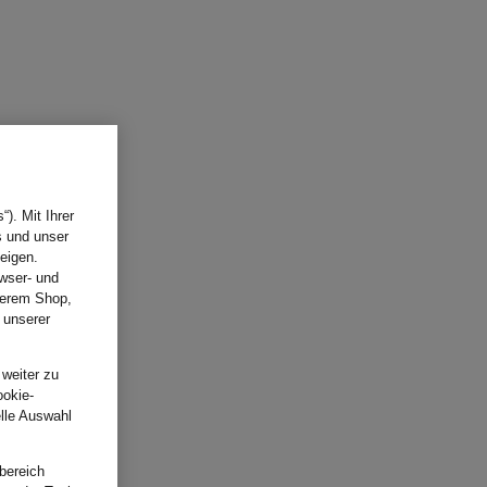
). Mit Ihrer
s und unser
eigen.
wser- und
nserem Shop,
 unserer
.
 weiter zu
ookie-
elle Auswahl
bereich