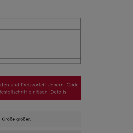
den und Preisvorteil sichern. Code
estellschritt einlösen.
Details
e
Größe größer
.