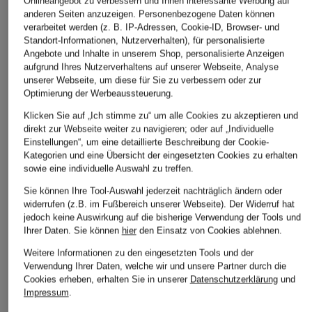
Onlineangebot zu verbessern und Ihnen interessante Werbung auf
anderen Seiten anzuzeigen. Personenbezogene Daten können
verarbeitet werden (z. B. IP-Adressen, Cookie-ID, Browser- und
Standort-Informationen, Nutzerverhalten), für personalisierte
ITEM m6
FINGERSCROSSED
FALKE
Angebote und Inhalte in unserem Shop, personalisierte Anzeigen
aufgrund Ihres Nutzerverhaltens auf unserer Webseite, Analyse
Socken SNEAKER
Radsocken AERO
Socken COSY WO
unserer Webseite, um diese für Sie zu verbessern oder zur
CONSIOUS COTTON
LOGO VERTICAL im
mit Merinowolle
Optimierung der Werbeaussteuerung.
PIQUÉ
Materialmix
CHF 26
Klicken Sie auf „Ich stimme zu“ um alle Cookies zu akzeptieren und
CHF 35
CHF 25
direkt zur Webseite weiter zu navigieren; oder auf „Individuelle
Einstellungen“, um eine detaillierte Beschreibung der Cookie-
Ursprünglich:
CHF 35
Kategorien und eine Übersicht der eingesetzten Cookies zu erhalten
sowie eine individuelle Auswahl zu treffen.
Sie können Ihre Tool-Auswahl jederzeit nachträglich ändern oder
widerrufen (z.B. im Fußbereich unserer Webseite). Der Widerruf hat
jedoch keine Auswirkung auf die bisherige Verwendung der Tools und
Ihrer Daten.
Sie können
hier
den Einsatz von Cookies ablehnen.
Weitere Informationen zu den eingesetzten Tools und der
Verwendung Ihrer Daten, welche wir und unsere Partner durch die
Weitere Kategorien
Cookies erheben, erhalten Sie in unserer
Datenschutzerklärung
und
Impressum
.
Abendkleider
Kleider