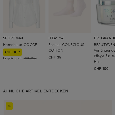
SPORTMAX
ITEM m6
DR. GRAND
Hemdbluse GOCCE
Socken CONSCIOUS
BEAUTYGEN 
COTTON
Verjüngende
CHF 109
Pflege für t
CHF 35
Ursprünglich:
CHF 255
Haut
CHF 100
ÄHNLICHE ARTIKEL ENTDECKEN