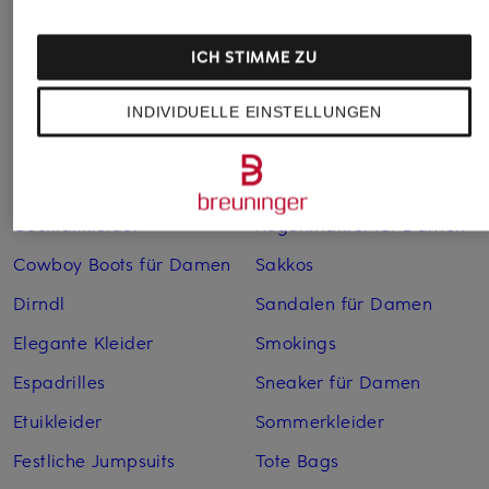
Anzüge für Herren
Lederjacken für Damen
ICH STIMME ZU
Bademäntel für Herren
Lederjacken für Herren
Bikinis für Damen
Leinenhosen für Herren
INDIVIDUELLE EINSTELLUNGEN
Boleros für Damen
Leinenkleider
Brautschuhe
Maxikleider
Cocktailkleider
Regenmäntel für Damen
Cowboy Boots für Damen
Sakkos
Dirndl
Sandalen für Damen
Elegante Kleider
Smokings
Espadrilles
Sneaker für Damen
Etuikleider
Sommerkleider
Festliche Jumpsuits
Tote Bags