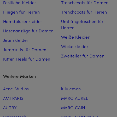
Festliche Kleider
Trenchcoats für Damen
Fliegen für Herren
Trenchcoats für Herren
Hemdblusenkleider
Umhängetaschen für
Herren
Hosenanzüge für Damen
Weiße Kleider
Jeanskleider
Wickelkleider
Jumpsuits für Damen
Zweiteiler für Damen
Kitten Heels für Damen
Weitere Marken
Acne Studios
lululemon
AMI PARIS
MARC AUREL
AUTRY
MARC CAIN
Birkenstock
MARC CAIN im SALE