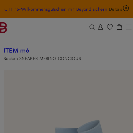
CHF 15-Willkommensgutschein mit Beyond sichern
Details
ZUM HAUPTINHALT ÜBERSPRINGEN
ZUM SUCHFELD ÜBERSPRINGE
ITEM m6
Socken SNEAKER MERINO CONCIOUS