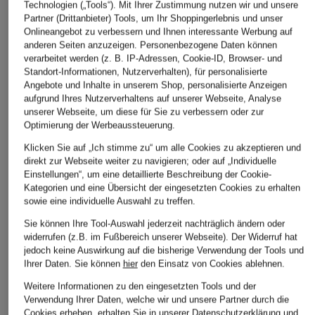
Technologien („Tools“). Mit Ihrer Zustimmung nutzen wir und unsere
Partner (Drittanbieter) Tools, um Ihr Shoppingerlebnis und unser
Onlineangebot zu verbessern und Ihnen interessante Werbung auf
anderen Seiten anzuzeigen. Personenbezogene Daten können
verarbeitet werden (z. B. IP-Adressen, Cookie-ID, Browser- und
Standort-Informationen, Nutzerverhalten), für personalisierte
Angebote und Inhalte in unserem Shop, personalisierte Anzeigen
aufgrund Ihres Nutzerverhaltens auf unserer Webseite, Analyse
darling harbour
TRUE RELIGION
J.LINDEBERG
unserer Webseite, um diese für Sie zu verbessern oder zur
Optimierung der Werbeaussteuerung.
Jersey-Poloshirt
Strick-Poloshirt
Funktions-Poloshirt
AMARA aus
Klicken Sie auf „Ich stimme zu“ um alle Cookies zu akzeptieren und
CHF 95
CHF 25
Cashmere
direkt zur Webseite weiter zu navigieren; oder auf „Individuelle
Ursprünglich:
CHF 45
Einstellungen“, um eine detaillierte Beschreibung der Cookie-
CHF 119
Kategorien und eine Übersicht der eingesetzten Cookies zu erhalten
sowie eine individuelle Auswahl zu treffen.
Ursprünglich:
CHF 299
Sie können Ihre Tool-Auswahl jederzeit nachträglich ändern oder
widerrufen (z.B. im Fußbereich unserer Webseite). Der Widerruf hat
jedoch keine Auswirkung auf die bisherige Verwendung der Tools und
Ihrer Daten.
Sie können
hier
den Einsatz von Cookies ablehnen.
Weitere Informationen zu den eingesetzten Tools und der
Verwendung Ihrer Daten, welche wir und unsere Partner durch die
Cookies erheben, erhalten Sie in unserer
Datenschutzerklärung
und