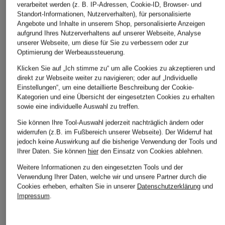
odlo
J.LINDEBERG
TIGER OF SWEDEN
verarbeitet werden (z. B. IP-Adressen, Cookie-ID, Browser- und
Standort-Informationen, Nutzerverhalten), für personalisierte
Tanktop ACTIVE
Tanktop
Top JELA
Angebote und Inhalte in unserem Shop, personalisierte Anzeigen
LIGHT
aufgrund Ihres Nutzerverhaltens auf unserer Webseite, Analyse
CHF 95
CHF 100
unserer Webseite, um diese für Sie zu verbessern oder zur
CHF 40
Optimierung der Werbeaussteuerung.
Klicken Sie auf „Ich stimme zu“ um alle Cookies zu akzeptieren und
direkt zur Webseite weiter zu navigieren; oder auf „Individuelle
Einstellungen“, um eine detaillierte Beschreibung der Cookie-
Kategorien und eine Übersicht der eingesetzten Cookies zu erhalten
sowie eine individuelle Auswahl zu treffen.
Sie können Ihre Tool-Auswahl jederzeit nachträglich ändern oder
widerrufen (z.B. im Fußbereich unserer Webseite). Der Widerruf hat
jedoch keine Auswirkung auf die bisherige Verwendung der Tools und
Ihrer Daten.
Sie können
hier
den Einsatz von Cookies ablehnen.
Weitere Kategorien
Weitere Informationen zu den eingesetzten Tools und der
Verwendung Ihrer Daten, welche wir und unsere Partner durch die
Cookies erheben, erhalten Sie in unserer
Datenschutzerklärung
und
Abendkleider
Kleider
Impressum
.
Anzüge für Herren
Lederjacken für Damen