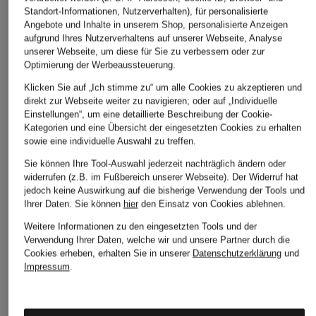
GANT
lilienfels
ARKET
Standort-Informationen, Nutzerverhalten), für personalisierte
Angebote und Inhalte in unserem Shop, personalisierte Anzeigen
T-Shirt
T-Shirt
T-Shirt
aufgrund Ihres Nutzerverhaltens auf unserer Webseite, Analyse
CHF 29
CHF 55
CHF 95
unserer Webseite, um diese für Sie zu verbessern oder zur
Optimierung der Werbeaussteuerung.
Ursprünglich:
CHF 70
Ursprünglich:
CHF 139
Klicken Sie auf „Ich stimme zu“ um alle Cookies zu akzeptieren und
direkt zur Webseite weiter zu navigieren; oder auf „Individuelle
Einstellungen“, um eine detaillierte Beschreibung der Cookie-
Kategorien und eine Übersicht der eingesetzten Cookies zu erhalten
sowie eine individuelle Auswahl zu treffen.
Sie können Ihre Tool-Auswahl jederzeit nachträglich ändern oder
widerrufen (z.B. im Fußbereich unserer Webseite). Der Widerruf hat
jedoch keine Auswirkung auf die bisherige Verwendung der Tools und
Ihrer Daten.
Sie können
hier
den Einsatz von Cookies ablehnen.
Weitere Kategorien
Weitere Informationen zu den eingesetzten Tools und der
Verwendung Ihrer Daten, welche wir und unsere Partner durch die
Abendkleider
Kleider
Cookies erheben, erhalten Sie in unserer
Datenschutzerklärung
und
Impressum
.
Anzüge für Herren
Lederjacken für Damen
Bademäntel für Herren
Lederjacken für Herren