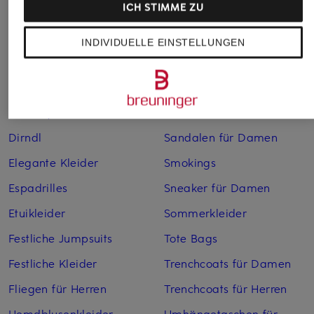
ICH STIMME ZU
Bikinis für Damen
Leinenhosen für Herren
Boleros für Damen
Leinenkleider
INDIVIDUELLE EINSTELLUNGEN
Brautschuhe
Maxikleider
Cocktailkleider
Regenmäntel für Damen
Cowboy Boots für Damen
Sakkos
Dirndl
Sandalen für Damen
Elegante Kleider
Smokings
Espadrilles
Sneaker für Damen
Etuikleider
Sommerkleider
Festliche Jumpsuits
Tote Bags
Festliche Kleider
Trenchcoats für Damen
Fliegen für Herren
Trenchcoats für Herren
Hemdblusenkleider
Umhängetaschen für