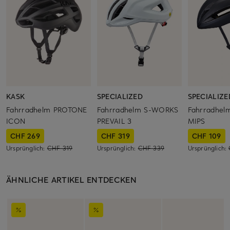
KASK
SPECIALIZED
SPECIALIZE
Fahrradhelm PROTONE
Fahrradhelm S-WORKS
Fahrradhe
ICON
PREVAIL 3
MIPS
CHF 269
CHF 319
CHF 109
Ursprünglich:
CHF 319
Ursprünglich:
CHF 339
Ursprünglich:
ÄHNLICHE ARTIKEL ENTDECKEN