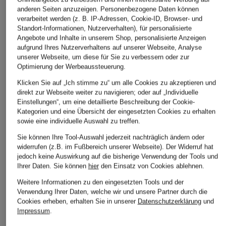
anderen Seiten anzuzeigen. Personenbezogene Daten können
verarbeitet werden (z. B. IP-Adressen, Cookie-ID, Browser- und
Standort-Informationen, Nutzerverhalten), für personalisierte
KASK
KASK
SPECIALIZED
Angebote und Inhalte in unserem Shop, personalisierte Anzeigen
Fahrradhelm
Fahrradhelm
Fahrradhelm LOM
aufgrund Ihres Nutzerverhaltens auf unserer Webseite, Analyse
unserer Webseite, um diese für Sie zu verbessern oder zur
PROTONE ICON
PROTONE ICON
MIPS
Optimierung der Werbeaussteuerung.
CHF 129
CHF 269
CHF 269
Klicken Sie auf „Ich stimme zu“ um alle Cookies zu akzeptieren und
Ursprünglich:
CHF 319
Ursprünglich:
CHF 319
direkt zur Webseite weiter zu navigieren; oder auf „Individuelle
Einstellungen“, um eine detaillierte Beschreibung der Cookie-
Kategorien und eine Übersicht der eingesetzten Cookies zu erhalten
sowie eine individuelle Auswahl zu treffen.
Sie können Ihre Tool-Auswahl jederzeit nachträglich ändern oder
widerrufen (z.B. im Fußbereich unserer Webseite). Der Widerruf hat
jedoch keine Auswirkung auf die bisherige Verwendung der Tools und
Ihrer Daten.
Sie können
hier
den Einsatz von Cookies ablehnen.
Weitere Informationen zu den eingesetzten Tools und der
Verwendung Ihrer Daten, welche wir und unsere Partner durch die
Weitere Kategorien
Cookies erheben, erhalten Sie in unserer
Datenschutzerklärung
und
Impressum
.
Abendkleider
Kleider