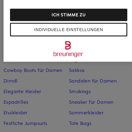
Anzüge für Herren
Lederjacken für Damen
ICH STIMME ZU
Bademäntel für Herren
Lederjacken für Herren
Bikinis für Damen
Leinenhosen für Herren
INDIVIDUELLE EINSTELLUNGEN
Boleros für Damen
Leinenkleider
Brautschuhe
Maxikleider
Cocktailkleider
Regenmäntel für Damen
Cowboy Boots für Damen
Sakkos
Dirndl
Sandalen für Damen
Elegante Kleider
Smokings
Espadrilles
Sneaker für Damen
Etuikleider
Sommerkleider
Festliche Jumpsuits
Tote Bags