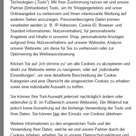
Technologien („Tools“). Mit Ihrer Zustimmung nutzen wir und unsere
Partner (Drittanbieter) Tools, um Ihr Shoppingerlebnis und unser
Onlineangebot zu verbessern und Ihnen interessante Werbung auf
anderen Seiten anzuzeigen. Personenbezogene Daten können
verarbeitet werden (z. B. IP-Adressen, Cookie-ID, Browser- und
Standort-Informationen, Nutzerverhalten), für personalisierte
Angebote und Inhalte in unserem Shop, personalisierte Anzeigen
aufgrund Ihres Nutzerverhaltens auf unserer Webseite, Analyse
OPUS
CARTOON
OPUS
unserer Webseite, um diese für Sie zu verbessern oder zur
Optimierung der Werbeaussteuerung.
Blusenshirt FABELL
Leinenbluse
Hemdbluse
mit 3/4-Arm
FRAMATICA
Klicken Sie auf „Ich stimme zu“ um alle Cookies zu akzeptieren und
CHF 85
direkt zur Webseite weiter zu navigieren; oder auf „Individuelle
CHF 75
CHF 80
Ursprünglich:
CHF 109
Einstellungen“, um eine detaillierte Beschreibung der Cookie-
Kategorien und eine Übersicht der eingesetzten Cookies zu erhalten
Ursprünglich:
CHF 109
Ursprünglich:
CHF 119
sowie eine individuelle Auswahl zu treffen.
Sie können Ihre Tool-Auswahl jederzeit nachträglich ändern oder
widerrufen (z.B. im Fußbereich unserer Webseite). Der Widerruf hat
jedoch keine Auswirkung auf die bisherige Verwendung der Tools und
Ihrer Daten.
Sie können
hier
den Einsatz von Cookies ablehnen.
Weitere Informationen zu den eingesetzten Tools und der
Verwendung Ihrer Daten, welche wir und unsere Partner durch die
Cookies erheben, erhalten Sie in unserer
Datenschutzerklärung
und