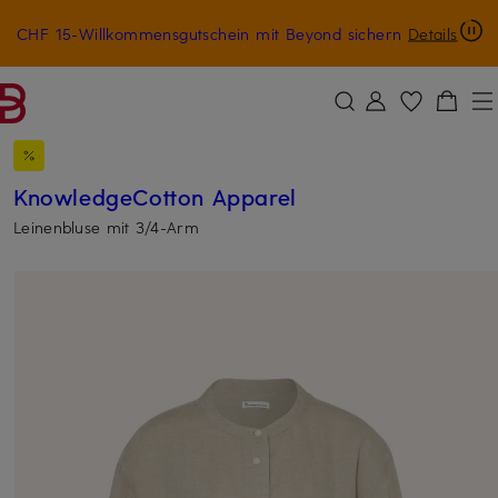
CHF 15-Willkommensgutschein mit Beyond sichern
Details
ZUM HAUPTINHALT ÜBERSPRINGEN
ZUM SUCHFELD ÜBERSPRINGE
KnowledgeCotton Apparel
Leinenbluse mit 3/4-Arm