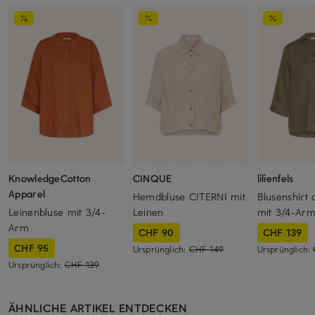
KnowledgeCotton
CINQUE
lilienfels
Apparel
Hemdbluse CITERNI mit
Blusenshirt 
Leinenbluse mit 3/4-
Leinen
mit 3/4-Ar
Arm
CHF 90
CHF 139
CHF 95
Ursprünglich:
CHF 149
Ursprünglich:
Ursprünglich:
CHF 139
ÄHNLICHE ARTIKEL ENTDECKEN