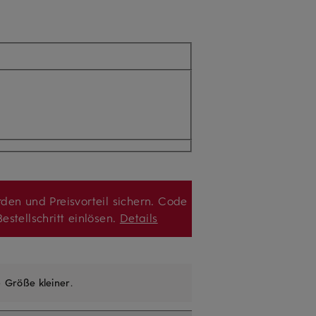
den und Preisvorteil sichern. Code
estellschritt einlösen.
Details
e
Größe kleiner
.