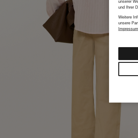
unserer We
und Ihrer 
Weitere In
unsere Par
Impressu