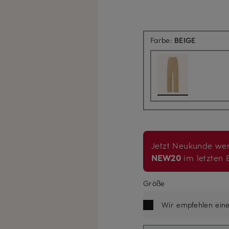
Farbe:
BEIGE
Jetzt Neukunde wer
NEW20
im letzten B
Größe
Wir empfehlen ein