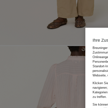
Ihre Zu
Breuninger
Zustimmung
Onlineange
Personenbe
Standort-I
personalis
Webseite, 
Klicken Si
navigieren;
Kategorien
zu treffen.
Sie können