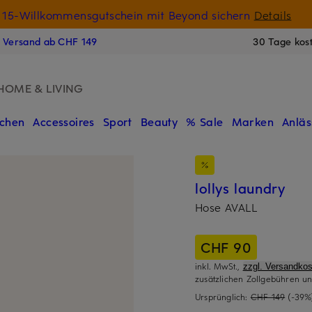
15-Willkommensgutschein mit Beyond sichern
Details
N
s Versand ab CHF 149
30 Tage kos
HOME & LIVING
chen
Accessoires
Sport
Beauty
% Sale
Marken
Anläs
lollys laundry
Hose AVALL
CHF 90
inkl. MwSt.,
zzgl. Versandkos
zusätzlichen Zollgebühren un
Ursprünglich:
CHF 149
(-39%