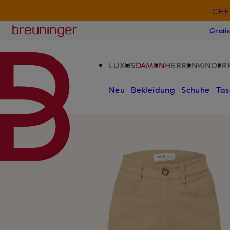
CHF 
ZUM HAUPTINHALT ÜBERSPRINGEN
ZUM SUCHFELD ÜBERSPRINGE
Breuninger
Grati
LUXUS
DAMEN
HERREN
KINDER
Neu
Bekleidung
Schuhe
Tas