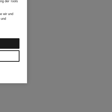
ung der Tools
e wir und
und