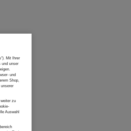
). Mit Ihrer
s und unser
eigen.
wser- und
nserem Shop,
 unserer
.
 weiter zu
ookie-
elle Auswahl
bereich