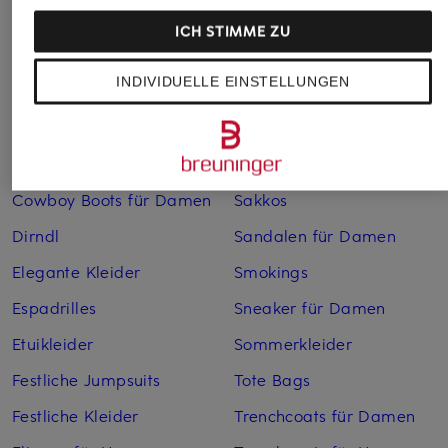
Bademäntel für Herren
Lederjacken für Herren
ICH STIMME ZU
Bikinis für Damen
Leinenhosen für Herren
INDIVIDUELLE EINSTELLUNGEN
Boleros für Damen
Leinenkleider
Brautschuhe
Maxikleider
Cocktailkleider
Regenmäntel für Damen
Cowboy Boots für Damen
Sakkos
Dirndl
Sandalen für Damen
Elegante Kleider
Smokings
Espadrilles
Sneaker für Damen
Etuikleider
Sommerkleider
Festliche Jumpsuits
Tote Bags
Festliche Kleider
Trenchcoats für Damen