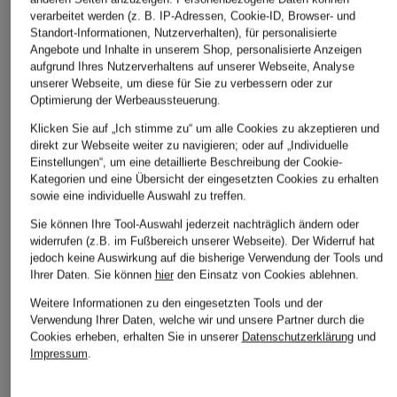
verarbeitet werden (z. B. IP-Adressen, Cookie-ID, Browser- und
Standort-Informationen, Nutzerverhalten), für personalisierte
AlpenHERZ
NEO NOIR
WALDORFF
Angebote und Inhalte in unserem Shop, personalisierte Anzeigen
aufgrund Ihres Nutzerverhaltens auf unserer Webseite, Analyse
Dirndlbluse LOU aus
Blusenshirt ADELIA
Dirndlbluse
unserer Webseite, um diese für Sie zu verbessern oder zur
Lochspitze
mit Lochspitze
CHF 119
Optimierung der Werbeaussteuerung.
CHF 179
CHF 85
Klicken Sie auf „Ich stimme zu“ um alle Cookies zu akzeptieren und
direkt zur Webseite weiter zu navigieren; oder auf „Individuelle
Einstellungen“, um eine detaillierte Beschreibung der Cookie-
Kategorien und eine Übersicht der eingesetzten Cookies zu erhalten
sowie eine individuelle Auswahl zu treffen.
Sie können Ihre Tool-Auswahl jederzeit nachträglich ändern oder
widerrufen (z.B. im Fußbereich unserer Webseite). Der Widerruf hat
jedoch keine Auswirkung auf die bisherige Verwendung der Tools und
Ihrer Daten.
Sie können
hier
den Einsatz von Cookies ablehnen.
Weitere Informationen zu den eingesetzten Tools und der
Weitere Kategorien
Verwendung Ihrer Daten, welche wir und unsere Partner durch die
Cookies erheben, erhalten Sie in unserer
Datenschutzerklärung
und
Abendkleider
Kleider
Impressum
.
Anzüge für Herren
Lederjacken für Damen