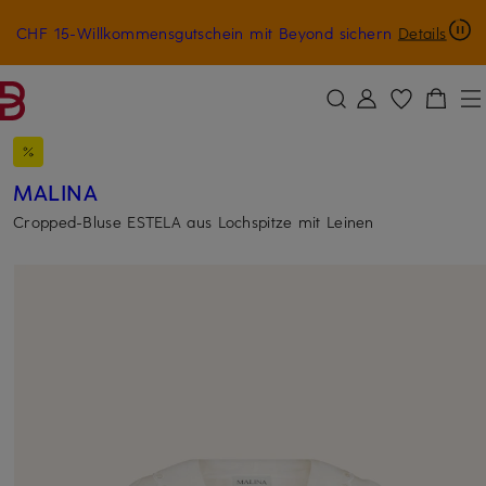
CHF 15-Willkommensgutschein mit Beyond sichern
Details
ZUM HAUPTINHALT ÜBERSPRINGEN
ZUM SUCHFELD ÜBERSPRINGE
MALINA
Cropped-Bluse ESTELA aus Lochspitze mit Leinen