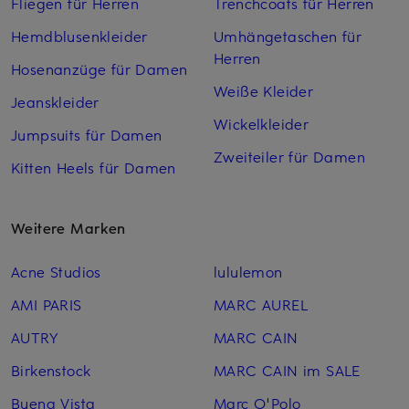
Fliegen für Herren
Trenchcoats für Herren
Hemdblusenkleider
Umhängetaschen für
Herren
Hosenanzüge für Damen
Weiße Kleider
Jeanskleider
Wickelkleider
Jumpsuits für Damen
Zweiteiler für Damen
Kitten Heels für Damen
Weitere Marken
Acne Studios
lululemon
AMI PARIS
MARC AUREL
AUTRY
MARC CAIN
Birkenstock
MARC CAIN im SALE
Buena Vista
Marc O'Polo