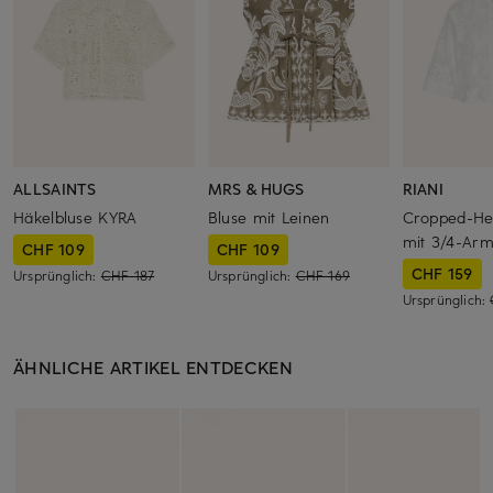
ALLSAINTS
MRS & HUGS
RIANI
Häkelbluse KYRA
Bluse mit Leinen
Cropped-He
mit 3/4-Ar
CHF 109
CHF 109
CHF 159
Ursprünglich:
CHF 187
Ursprünglich:
CHF 169
Ursprünglich:
ÄHNLICHE ARTIKEL ENTDECKEN